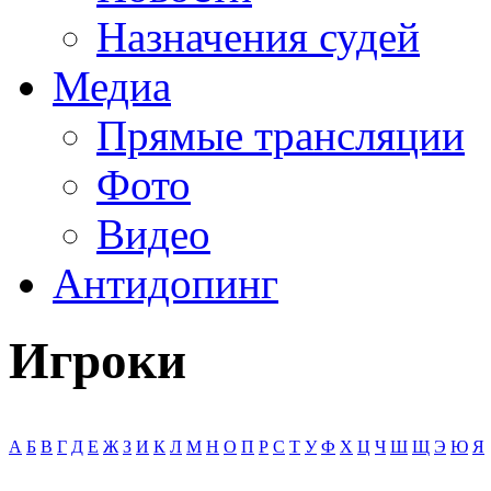
Назначения судей
Медиа
Прямые трансляции
Фото
Видео
Антидопинг
Игроки
А
Б
В
Г
Д
Е
Ж
З
И
К
Л
М
Н
О
П
Р
С
Т
У
Ф
Х
Ц
Ч
Ш
Щ
Э
Ю
Я