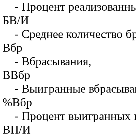
- Процент реализованны
БВ/И
- Среднее количество бр
Вбр
- Вбрасывания,
ВВбр
- Выигранные вбрасыва
%Вбр
- Процент выигранных 
ВП/И