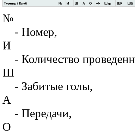
Турнир / Клуб
№
И
Ш
А
О
+/-
Штр
ШР
ШБ
№
- Номер,
И
- Количество проведенн
Ш
- Забитые голы,
А
- Передачи,
О