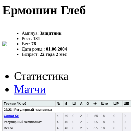
Ермошин Глеб
Амплуа:
Защитник
Рост:
181
Вес:
76
Дата рожд.:
01.06.2004
Возраст:
22 года 2 мес
Статистика
Матчи
Турнир / Клуб
№
И
Ш
А
О
+/-
Штр
ШР
ШБ
22/23 | Регулярный чемпионат
Сокол Кк
4
40
0
2
2
-55
18
0
0
Регулярный чемпионат
4
40
0
2
2
-55
18
0
0
Всего
4
40
0
2
2
-55
18
0
0