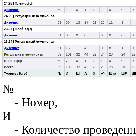
24/25 | Плей-офф
Дизелист
39
4
0
1
1
2
0
0
0
24/25 | Регулярный чемпионат
Дизелист
39
38
13
19
32
15
12
9
4
23/24 | Плей-офф
Дизелист
81
0
0
0
0
0
0
0
0
23/24 | Регулярный чемпионат
Дизелист
81
16
1
4
5
0
8
1
0
Регулярный чемпионат
39
101
32
40
72
24
28
20
12
Плей-офф
39
7
0
1
1
1
0
0
0
Всего
39
108
32
41
73
25
28
20
12
Турнир / Клуб
№
И
Ш
А
О
+/-
Штр
ШР
Ш
№
- Номер,
И
- Количество проведенн