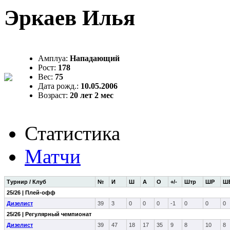
Эркаев Илья
Амплуа:
Нападающий
Рост:
178
Вес:
75
Дата рожд.:
10.05.2006
Возраст:
20 лет 2 мес
Статистика
Матчи
Турнир / Клуб
№
И
Ш
А
О
+/-
Штр
ШР
Ш
25/26 | Плей-офф
Дизелист
39
3
0
0
0
-1
0
0
0
25/26 | Регулярный чемпионат
Дизелист
39
47
18
17
35
9
8
10
8