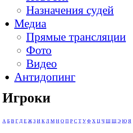
Назначения судей
Медиа
Прямые трансляции
Фото
Видео
Антидопинг
Игроки
А
Б
В
Г
Д
Е
Ж
З
И
К
Л
М
Н
О
П
Р
С
Т
У
Ф
Х
Ц
Ч
Ш
Щ
Э
Ю
Я