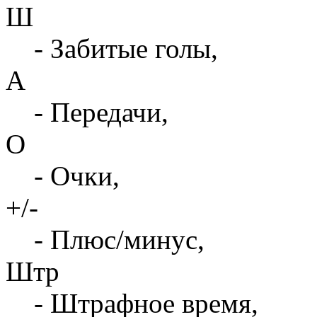
Ш
- Забитые голы,
А
- Передачи,
О
- Очки,
+/-
- Плюс/минус,
Штр
- Штрафное время,