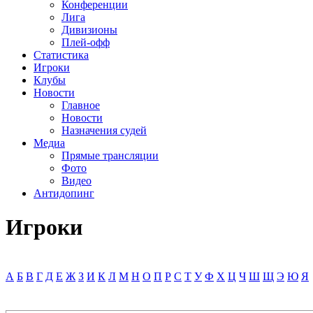
Конференции
Лига
Дивизионы
Плей-офф
Статистика
Игроки
Клубы
Новости
Главное
Новости
Назначения судей
Медиа
Прямые трансляции
Фото
Видео
Антидопинг
Игроки
А
Б
В
Г
Д
Е
Ж
З
И
К
Л
М
Н
О
П
Р
С
Т
У
Ф
Х
Ц
Ч
Ш
Щ
Э
Ю
Я