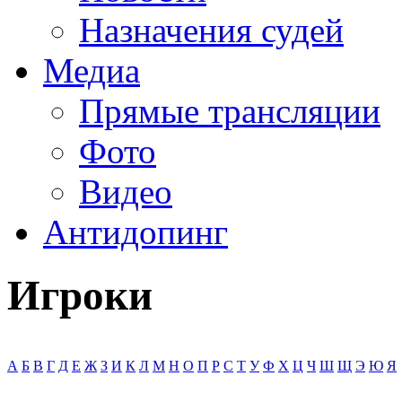
Назначения судей
Медиа
Прямые трансляции
Фото
Видео
Антидопинг
Игроки
А
Б
В
Г
Д
Е
Ж
З
И
К
Л
М
Н
О
П
Р
С
Т
У
Ф
Х
Ц
Ч
Ш
Щ
Э
Ю
Я