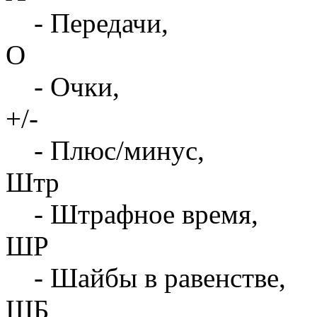
- Передачи,
О
- Очки,
+/-
- Плюс/минус,
Штр
- Штрафное время,
ШР
- Шайбы в равенстве,
ШБ