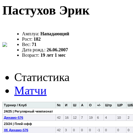
Пастухов Эрик
Амплуа:
Нападающий
Рост:
182
Вес:
71
Дата рожд.:
26.06.2007
Возраст:
19 лет 1 мес
Статистика
Матчи
Турнир / Клуб
№
И
Ш
А
О
+/-
Штр
ШР
Ш
24/25 | Регулярный чемпионат
Динамо-576
42
16
12
7
19
6
4
10
2
23/24 | Плей-офф
ХК Динамо-576
42
3
0
0
0
-1
0
0
0