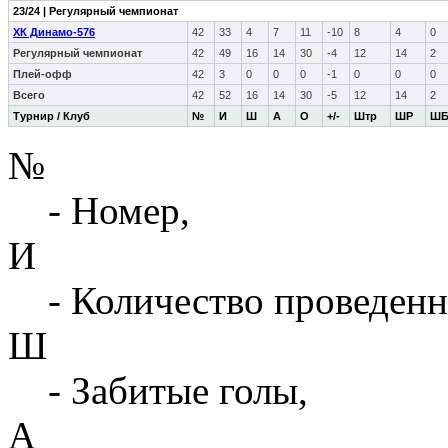
23/24 | Регулярный чемпионат
ХК Динамо-576
42
33
4
7
11
-10
8
4
0
Регулярный чемпионат
42
49
16
14
30
-4
12
14
2
Плей-офф
42
3
0
0
0
-1
0
0
0
Всего
42
52
16
14
30
-5
12
14
2
Турнир / Клуб
№
И
Ш
А
О
+/-
Штр
ШР
Ш
№
- Номер,
И
- Количество проведенн
Ш
- Забитые голы,
А