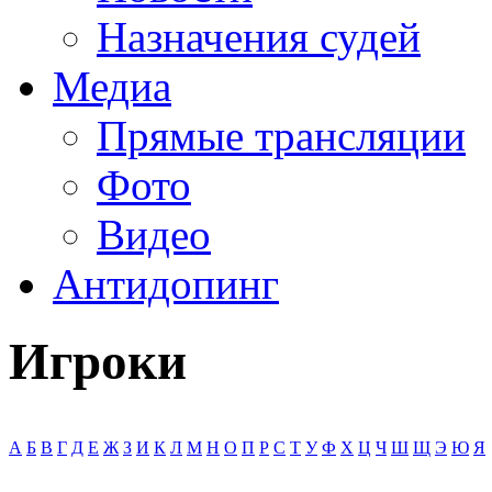
Назначения судей
Медиа
Прямые трансляции
Фото
Видео
Антидопинг
Игроки
А
Б
В
Г
Д
Е
Ж
З
И
К
Л
М
Н
О
П
Р
С
Т
У
Ф
Х
Ц
Ч
Ш
Щ
Э
Ю
Я