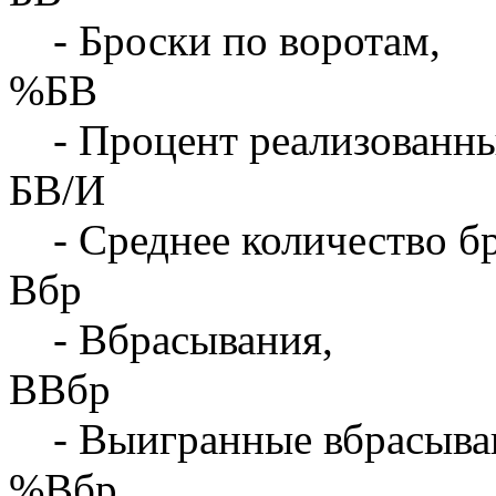
- Броски по воротам,
%БВ
- Процент реализованны
БВ/И
- Среднее количество бр
Вбр
- Вбрасывания,
ВВбр
- Выигранные вбрасыва
%Вбр