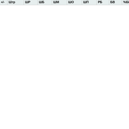
+/-
Штр
ШР
ШБ
ШМ
ШО
ШП
РБ
БВ
%Б