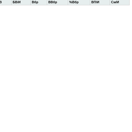
В
БВ/И
Вбр
ВВбр
%Вбр
ВП/И
См/И