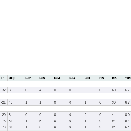
+/-
Штр
ШР
ШБ
ШМ
ШО
ШП
РБ
БВ
%Б
-32
36
0
4
0
0
0
0
60
6.7
-21
40
1
1
0
0
1
0
30
6.7
-20
8
0
0
0
0
0
0
4
0.0
-73
84
1
5
0
0
1
0
94
6.4
-73
84
1
5
0
0
1
0
94
6.4