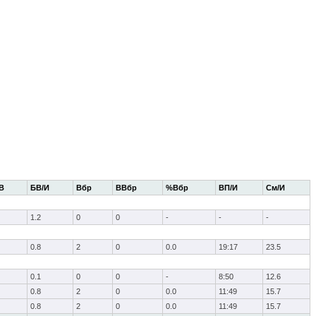
В
БВ/И
Вбр
ВВбр
%Вбр
ВП/И
См/И
1.2
0
0
-
-
-
0.8
2
0
0.0
19:17
23.5
0.1
0
0
-
8:50
12.6
0.8
2
0
0.0
11:49
15.7
0.8
2
0
0.0
11:49
15.7