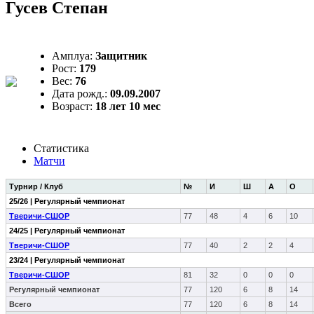
Гусев Степан
Амплуа:
Защитник
Рост:
179
Вес:
76
Дата рожд.:
09.09.2007
Возраст:
18 лет 10 мес
Статистика
Матчи
Турнир / Клуб
№
И
Ш
А
О
25/26 | Регулярный чемпионат
Тверичи-СШОР
77
48
4
6
10
24/25 | Регулярный чемпионат
Тверичи-СШОР
77
40
2
2
4
23/24 | Регулярный чемпионат
Тверичи-СШОР
81
32
0
0
0
Регулярный чемпионат
77
120
6
8
14
Всего
77
120
6
8
14