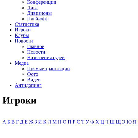
Конференции
Лига
Дивизионы
Плей-офф
Статистика
Игроки
Клубы
Новости
Главное
Новости
Назначения судей
Медиа
Прямые трансляции
Фото
Видео
Антидопинг
Игроки
А
Б
В
Г
Д
Е
Ж
З
И
К
Л
М
Н
О
П
Р
С
Т
У
Ф
Х
Ц
Ч
Ш
Щ
Э
Ю
Я