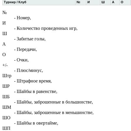
Турнир / Клуб
№
И
Ш
А
О
№
- Номер,
И
- Количество проведенных игр,
Ш
- Забитые голы,
А
- Передачи,
О
- Очки,
+/-
- Плюс/минус,
Штр
- Штрафное время,
ШР
- Шайбы в равенстве,
ШБ
- Шайбы, заброшенные в большинстве,
ШМ
- Шайбы, заброшенные в меньшинстве,
ШО
- Шайбы в овертайме,
ШП