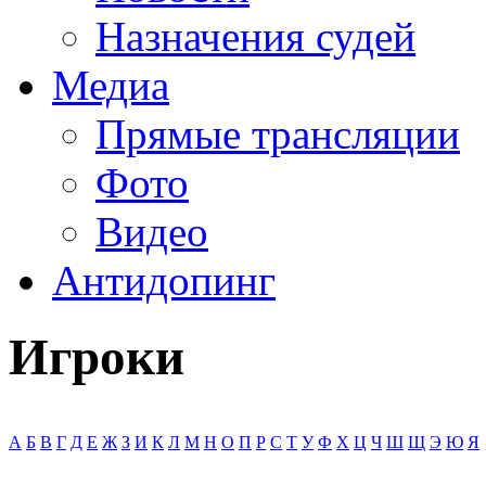
Назначения судей
Медиа
Прямые трансляции
Фото
Видео
Антидопинг
Игроки
А
Б
В
Г
Д
Е
Ж
З
И
К
Л
М
Н
О
П
Р
С
Т
У
Ф
Х
Ц
Ч
Ш
Щ
Э
Ю
Я