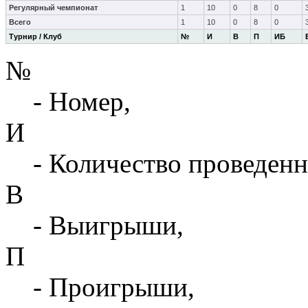
Регулярный чемпионат
1
10
0
8
0
Всего
1
10
0
8
0
Турнир / Клуб
№
И
В
П
ИБ
№
- Номер,
И
- Количество проведенн
В
- Выигрыши,
П
- Проигрыши,