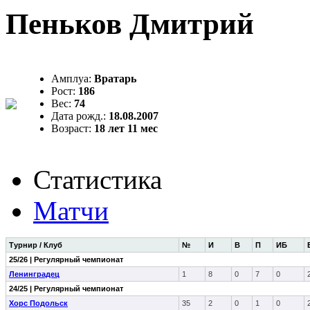
Пеньков Дмитрий
Амплуа:
Вратарь
Рост:
186
Вес:
74
Дата рожд.:
18.08.2007
Возраст:
18 лет 11 мес
Статистика
Матчи
Турнир / Клуб
№
И
В
П
ИБ
25/26 | Регулярный чемпионат
Ленинградец
1
8
0
7
0
24/25 | Регулярный чемпионат
Хорс Подольск
35
2
0
1
0