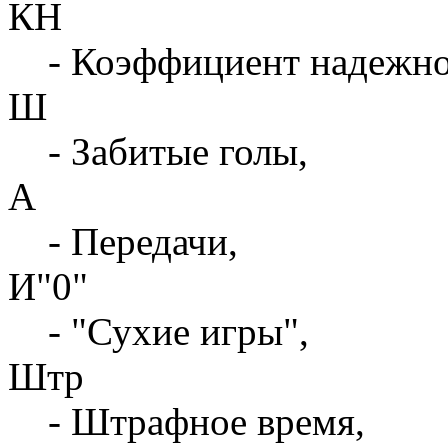
КН
- Коэффициент надежн
Ш
- Забитые голы,
А
- Передачи,
И"0"
- "Сухие игры",
Штр
- Штрафное время,