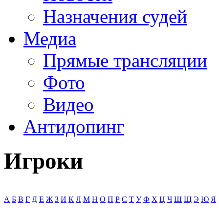
Назначения судей
Медиа
Прямые трансляции
Фото
Видео
Антидопинг
Игроки
А
Б
В
Г
Д
Е
Ж
З
И
К
Л
М
Н
О
П
Р
С
Т
У
Ф
Х
Ц
Ч
Ш
Щ
Э
Ю
Я