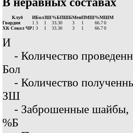
В неравных составах
Клуб
И
Бол
ЗШ
%Б
ПШБ
Мен
ПМШ
%М
ШМ
Гвардия
1
3
1
33.3
0
3
1
66.7
0
ХК Сокол ЧР
1
3
1
33.3
0
3
1
66.7
0
И
- Количество проведенн
Бол
- Количество полученн
ЗШ
- Заброшенные шайбы,
%Б