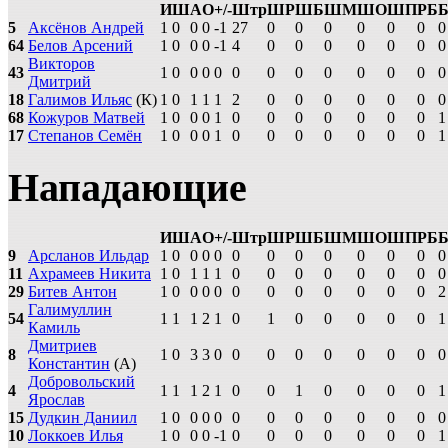
И
Ш
А
О
+/-
Штр
ШР
ШБ
ШМ
ШО
ШП
РБ
5
Аксёнов Андрей
1
0
0
0
-1
27
0
0
0
0
0
0
0
64
Белов Арсений
1
0
0
0
-1
4
0
0
0
0
0
0
0
Викторов
43
1
0
0
0
0
0
0
0
0
0
0
0
0
Дмитрий
18
Галимов Ильяс
(К)
1
0
1
1
1
2
0
0
0
0
0
0
0
68
Кожуров Матвей
1
0
0
0
1
0
0
0
0
0
0
0
1
17
Степанов Семён
1
0
0
0
1
0
0
0
0
0
0
0
1
Нападающие
И
Ш
А
О
+/-
Штр
ШР
ШБ
ШМ
ШО
ШП
РБ
9
Арсланов Ильдар
1
0
0
0
0
0
0
0
0
0
0
0
0
11
Ахрамеев Никита
1
0
1
1
1
0
0
0
0
0
0
0
0
29
Битев Антон
1
0
0
0
0
0
0
0
0
0
0
0
2
Галимуллин
54
1
1
1
2
1
0
1
0
0
0
0
0
1
Камиль
Дмитриев
8
1
0
3
3
0
0
0
0
0
0
0
0
0
Константин
(А)
Добровольский
4
1
1
1
2
1
0
0
1
0
0
0
0
1
Ярослав
15
Дудкин Даниил
1
0
0
0
0
0
0
0
0
0
0
0
0
10
Локкоев Илья
1
0
0
0
-1
0
0
0
0
0
0
0
1