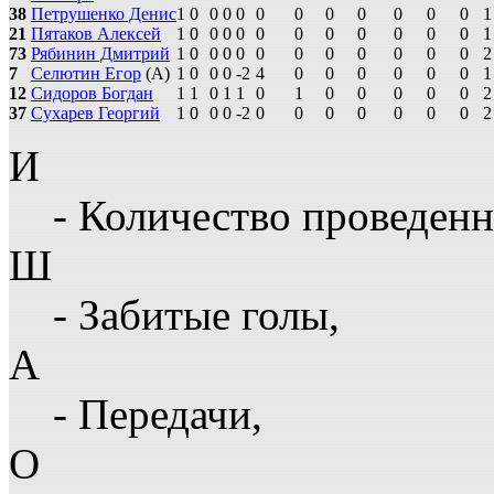
38
Петрушенко Денис
1
0
0
0
0
0
0
0
0
0
0
0
1
21
Пятаков Алексей
1
0
0
0
0
0
0
0
0
0
0
0
1
73
Рябинин Дмитрий
1
0
0
0
0
0
0
0
0
0
0
0
2
7
Селютин Егор
(А)
1
0
0
0
-2
4
0
0
0
0
0
0
1
12
Сидоров Богдан
1
1
0
1
1
0
1
0
0
0
0
0
2
37
Сухарев Георгий
1
0
0
0
-2
0
0
0
0
0
0
0
2
И
- Количество проведенн
Ш
- Забитые голы,
А
- Передачи,
О