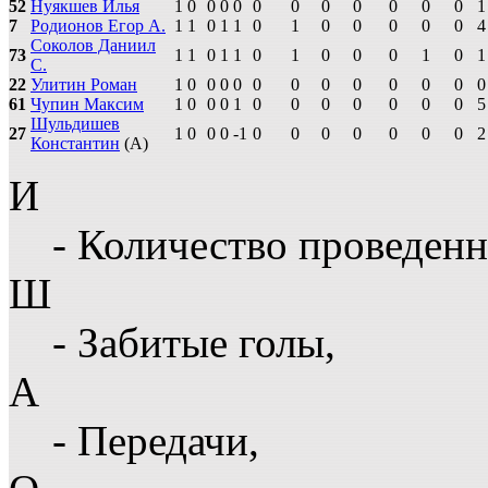
52
Нуякшев Илья
1
0
0
0
0
0
0
0
0
0
0
0
1
7
Родионов Егор А.
1
1
0
1
1
0
1
0
0
0
0
0
4
Соколов Даниил
73
1
1
0
1
1
0
1
0
0
0
1
0
1
С.
22
Улитин Роман
1
0
0
0
0
0
0
0
0
0
0
0
0
61
Чупин Максим
1
0
0
0
1
0
0
0
0
0
0
0
5
Шульдишев
27
1
0
0
0
-1
0
0
0
0
0
0
0
2
Константин
(А)
И
- Количество проведенн
Ш
- Забитые голы,
А
- Передачи,