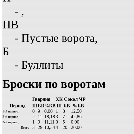
- ,
ПВ
- Пустые ворота,
Б
- Буллиты
Броски по воротам
Гвардия
ХК Сокол ЧР
Период
Ш
БВ
%БВ
Ш
БВ
%БВ
0
9
0,00
1
8
12,50
1-й период
2
11
18,18
3
7
42,86
2-й период
1
9
11,11
0
5
0,00
3-й период
3
29
10,34
4
20
20,00
Всего