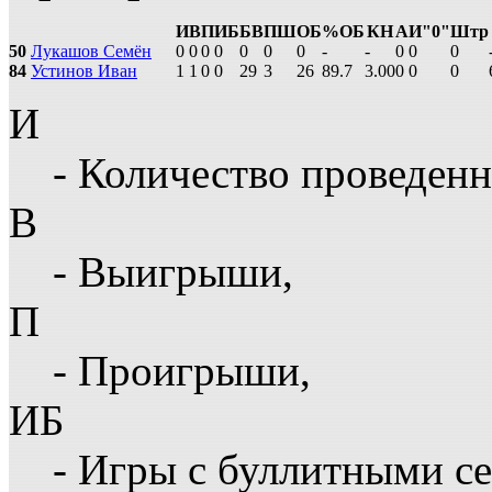
И
В
П
ИБ
БВ
ПШ
ОБ
%ОБ
КН
А
И"0"
Штр
50
Лукашов Семён
0
0
0
0
0
0
0
-
-
0
0
0
84
Устинов Иван
1
1
0
0
29
3
26
89.7
3.00
0
0
0
И
- Количество проведенн
В
- Выигрыши,
П
- Проигрыши,
ИБ
- Игры с буллитными с