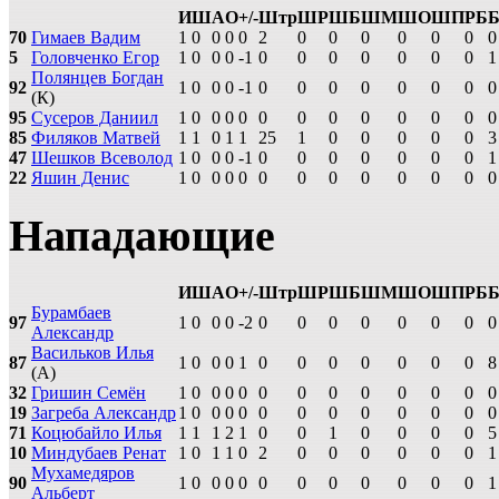
И
Ш
А
О
+/-
Штр
ШР
ШБ
ШМ
ШО
ШП
РБ
70
Гимаев Вадим
1
0
0
0
0
2
0
0
0
0
0
0
0
5
Головченко Егор
1
0
0
0
-1
0
0
0
0
0
0
0
1
Полянцев Богдан
92
1
0
0
0
-1
0
0
0
0
0
0
0
0
(К)
95
Сусеров Даниил
1
0
0
0
0
0
0
0
0
0
0
0
0
85
Филяков Матвей
1
1
0
1
1
25
1
0
0
0
0
0
3
47
Шешков Всеволод
1
0
0
0
-1
0
0
0
0
0
0
0
1
22
Яшин Денис
1
0
0
0
0
0
0
0
0
0
0
0
0
Нападающие
И
Ш
А
О
+/-
Штр
ШР
ШБ
ШМ
ШО
ШП
РБ
Бурамбаев
97
1
0
0
0
-2
0
0
0
0
0
0
0
0
Александр
Васильков Илья
87
1
0
0
0
1
0
0
0
0
0
0
0
8
(А)
32
Гришин Семён
1
0
0
0
0
0
0
0
0
0
0
0
0
19
Загреба Александр
1
0
0
0
0
0
0
0
0
0
0
0
0
71
Коцюбайло Илья
1
1
1
2
1
0
0
1
0
0
0
0
5
10
Миндубаев Ренат
1
0
1
1
0
2
0
0
0
0
0
0
1
Мухамедяров
90
1
0
0
0
0
0
0
0
0
0
0
0
1
Альберт