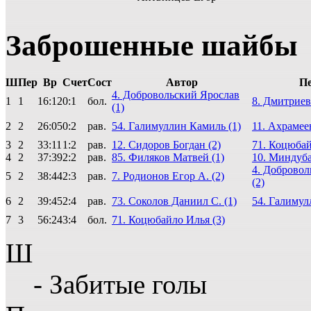
Заброшенные шайбы
Ш
Пер
Вр
Счет
Сост
Автор
Пе
4. Добровольский Ярослав
1
1
16:12
0:1
бол.
8. Дмитриев
(1)
2
2
26:05
0:2
рав.
54. Галимуллин Камиль (1)
11. Ахрамее
3
2
33:11
1:2
рав.
12. Сидоров Богдан (2)
71. Коцюбай
4
2
37:39
2:2
рав.
85. Филяков Матвей (1)
10. Миндуба
4. Добровол
5
2
38:44
2:3
рав.
7. Родионов Егор А. (2)
(2)
6
2
39:45
2:4
рав.
73. Соколов Даниил С. (1)
54. Галимул
7
3
56:24
3:4
бол.
71. Коцюбайло Илья (3)
Ш
- Забитые голы