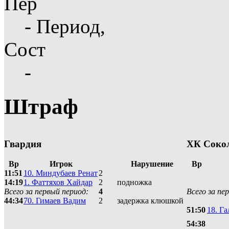
Пер
- Период,
Сост
-
Штраф
Гвардия
ХК Соко
Вр
Игрок
Нарушение
Вр
11:51
10. Миндубаев Ренат
2
14:19
1. Фаттяхов Хайдар
2
подножка
Всего за первый период:
4
Всего за пе
44:34
70. Гимаев Вадим
2
задержка клюшкой
51:50
18. Г
54:38