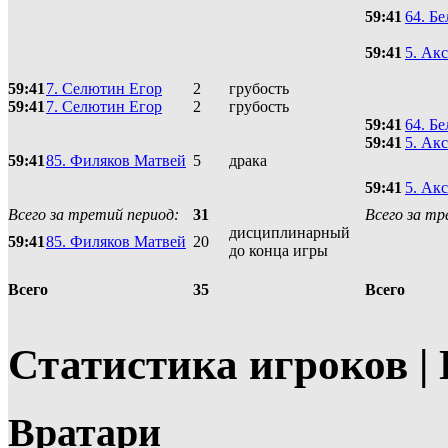
59:41
64. Б
59:41
5. Ак
59:41
7. Селютин Егор
2
грубость
59:41
7. Селютин Егор
2
грубость
59:41
64. Б
59:41
5. Ак
59:41
85. Филяков Матвей
5
драка
59:41
5. Ак
Всего за третий период:
31
Всего за тр
дисциплинарный
59:41
85. Филяков Матвей
20
до конца игры
35
Всего
Всего
Статистика игроков |
Вратари