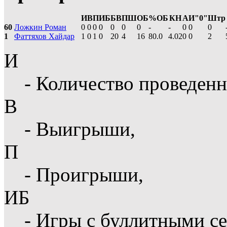
И
В
П
ИБ
БВ
ПШ
ОБ
%ОБ
КН
А
И"0"
Штр
60
Ложкин Роман
0
0
0
0
0
0
0
-
-
0
0
0
1
Фаттяхов Хайдар
1
0
1
0
20
4
16
80.0
4.02
0
0
2
И
- Количество проведенн
В
- Выигрыши,
П
- Проигрыши,
ИБ
- Игры с буллитными с