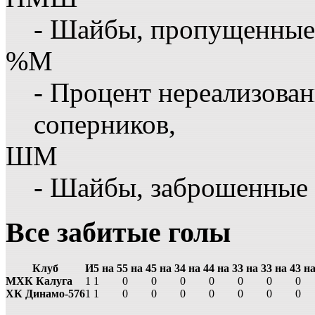
- Шайбы, пропущенные
%М
- Процент нереализова
соперников,
ШМ
- Шайбы, заброшенные
Все забитые голы
Клуб
И
5 на 5
5 на 4
5 на 3
4 на 4
4 на 3
3 на 3
3 на 4
3 на
МХК Калуга
1
1
0
0
0
0
0
0
0
ХК Динамо-576
1
1
0
0
0
0
0
0
0