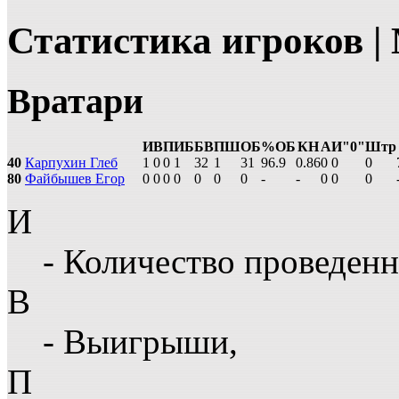
Статистика игроков 
Вратари
И
В
П
ИБ
БВ
ПШ
ОБ
%ОБ
КН
А
И"0"
Штр
40
Карпухин Глеб
1
0
0
1
32
1
31
96.9
0.86
0
0
0
80
Файбышев Егор
0
0
0
0
0
0
0
-
-
0
0
0
И
- Количество проведенн
В
- Выигрыши,
П