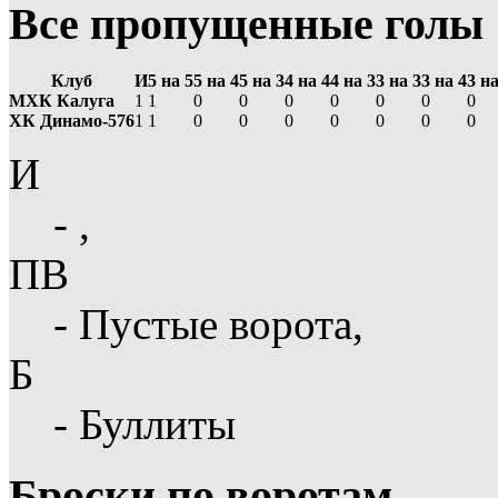
Все пропущенные голы
Клуб
И
5 на 5
5 на 4
5 на 3
4 на 4
4 на 3
3 на 3
3 на 4
3 на
МХК Калуга
1
1
0
0
0
0
0
0
0
ХК Динамо-576
1
1
0
0
0
0
0
0
0
И
- ,
ПВ
- Пустые ворота,
Б
- Буллиты
Броски по воротам