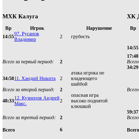
МХК Калуга
ХК 
Вр
Игрок
Нарушение
Вр
97. Русанов
14:55
2
грубость
Владимир
14:55
17:48
Всего за первый период:
2
Всего
34:29
атака игрока не
34:58
11. Хандий Никита
2
владеющего
шайбой
Всего за второй период:
2
Всего
опасная игра
12. Кузнецов Андрей
48:33
2
высоко поднятой
Макс.
клюшкой
59:37
Всего за третий период:
2
Всего
6
Всего
Всег