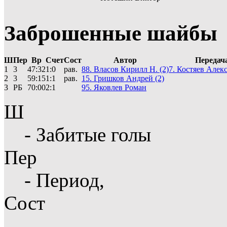
Заброшенные шайбы
Ш
Пер
Вр
Счет
Сост
Автор
Передач
1
3
47:32
1:0
рав.
88. Власов Кирилл Н. (2)
7. Костяев Алекс
2
3
59:15
1:1
рав.
15. Гришков Андрей (2)
3
РБ
70:00
2:1
95. Яковлев Роман
Ш
- Забитые голы
Пер
- Период,
Сост
-