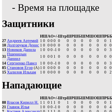
- Время на площадке
Защитники
И
Ш
А
О
+/-
Штр
ШР
ШБ
ШМ
ШО
ШП
РБ
27
Андреев Артемий
1
0
0
0
0
0
0
0
0
0
0
0
1
10
Долгоруков Денис
1
0
0
0
0
0
0
0
0
0
0
0
0
13
Новиков Данила
1
0
0
0
-1
0
0
0
0
0
0
0
3
Пшеницын
31
1
0
0
0
1
0
0
0
0
0
0
0
0
Даниил
14
Сергиенко Павел
1
0
0
0
-1
0
0
0
0
0
0
0
3
85
Становов Егор
(А)
1
0
0
0
0
0
0
0
0
0
0
0
0
15
Халилов Ильхам
1
0
0
0
0
0
0
0
0
0
0
0
2
Нападающие
И
Ш
А
О
+/-
Штр
ШР
ШБ
ШМ
ШО
ШП
РБ
88
Власов Кирилл Н.
1
1
0
1
1
0
1
0
0
0
0
0
1
21
Главюк Илья
1
0
0
0
-1
0
0
0
0
0
0
0
4
7
Костяев Александр
1
0
1
1
1
0
0
0
0
0
0
0
0