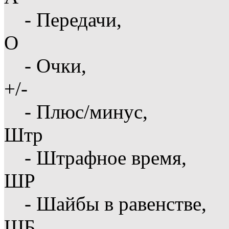
- Передачи,
О
- Очки,
+/-
- Плюс/минус,
Штр
- Штрафное время,
ШР
- Шайбы в равенстве,
ШБ