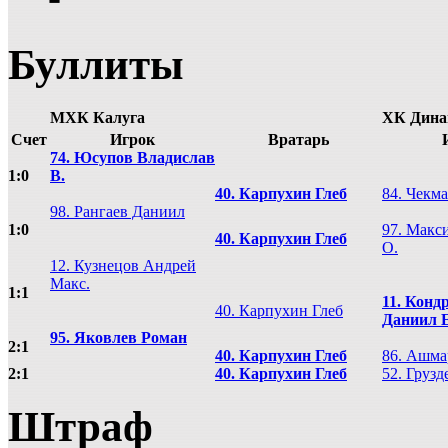
Буллиты
МХК Калуга
ХК Дина
Счет
Игрок
Вратарь
74. Юсупов Владислав
1:0
В.
40. Карпухин Глеб
84. Чекм
98. Рангаев Даниил
1:0
97. Макс
40. Карпухин Глеб
О.
12. Кузнецов Андрей
Макс.
1:1
11. Конд
40. Карпухин Глеб
Даниил Е
95. Яковлев Роман
2:1
40. Карпухин Глеб
86. Ашма
2:1
40. Карпухин Глеб
52. Грузд
Штраф