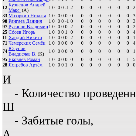
Кузнецов Андрей
12
1
0
0
0
-1
2
0
0
0
0
0
0
2
Макс.
(А)
33
Мазаркин Никита
1
0
0
0
0
0
0
0
0
0
0
0
3
98
Рангаев Даниил
1
0
0
0
-1
0
0
0
0
0
0
0
3
97
Русанов Владимир
1
0
0
0
0
2
0
0
0
0
0
0
2
25
Сбоев Игорь
1
0
0
0
1
0
0
0
0
0
0
0
4
11
Хандий Никита
1
0
0
0
0
2
0
0
0
0
0
0
1
71
Чемерских Семён
1
0
0
0
0
0
0
0
0
0
0
0
4
Юсупов
74
1
0
0
0
0
0
0
0
0
0
0
0
1
Владислав В.
(К)
95
Яковлев Роман
1
0
0
0
0
0
0
0
0
0
0
1
5
28
Ястребов Артём
1
0
0
0
1
0
0
0
0
0
0
0
0
И
- Количество проведенн
Ш
- Забитые голы,
А