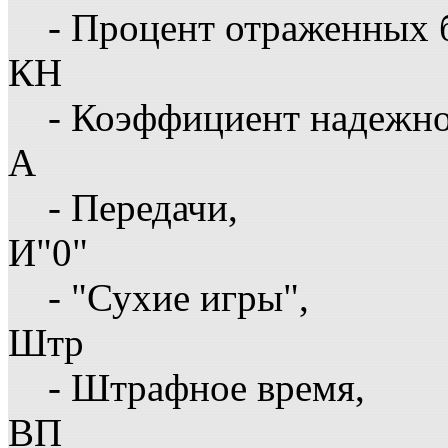
- Процент отраженных 
КН
- Коэффициент надежн
А
- Передачи,
И"0"
- "Сухие игры",
Штр
- Штрафное время,
ВП