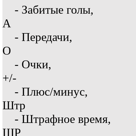
- Забитые голы,
А
- Передачи,
О
- Очки,
+/-
- Плюс/минус,
Штр
- Штрафное время,
ШР