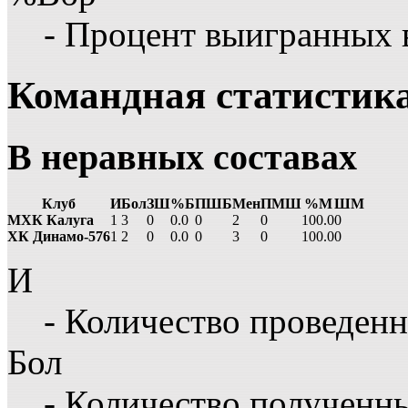
- Процент выигранных 
Командная статистик
В неравных составах
Клуб
И
Бол
ЗШ
%Б
ПШБ
Мен
ПМШ
%М
ШМ
МХК Калуга
1
3
0
0.0
0
2
0
100.0
0
ХК Динамо-576
1
2
0
0.0
0
3
0
100.0
0
И
- Количество проведенн
Бол
- Количество полученн