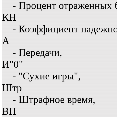
- Процент отраженных 
КН
- Коэффициент надежн
А
- Передачи,
И"0"
- "Сухие игры",
Штр
- Штрафное время,
ВП