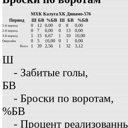
МХК Калуга
ХК Динамо-576
Период
Ш
БВ
%БВ
Ш
БВ
%БВ
0
12
0,00
0
8
0,00
1-й период
0
7
0,00
0
13
0,00
2-й период
1
15
6,67
1
10
10,00
3-й период
0
5
{0,00
0
1
0,00
Овертайм
1
39
2,56
1
32
3,12
Всего
Ш
- Забитые голы,
БВ
- Броски по воротам,
%БВ
- Процент реализованн