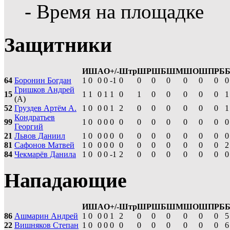
- Время на площадке
Защитники
И
Ш
А
О
+/-
Штр
ШР
ШБ
ШМ
ШО
ШП
РБ
64
Боронин Богдан
1
0
0
0
-1
0
0
0
0
0
0
0
0
Гришков Андрей
15
1
1
0
1
1
0
1
0
0
0
0
0
1
(А)
52
Груздев Артём А.
1
0
0
0
1
2
0
0
0
0
0
0
1
Кондратьев
99
1
0
0
0
0
0
0
0
0
0
0
0
0
Георгий
21
Львов Даниил
1
0
0
0
0
0
0
0
0
0
0
0
0
81
Сафонов Матвей
1
0
0
0
0
0
0
0
0
0
0
0
2
84
Чекмарёв Данила
1
0
0
0
-1
2
0
0
0
0
0
0
0
Нападающие
И
Ш
А
О
+/-
Штр
ШР
ШБ
ШМ
ШО
ШП
РБ
86
Ашмарин Андрей
1
0
0
0
1
2
0
0
0
0
0
0
5
22
Вишняков Степан
1
0
0
0
0
0
0
0
0
0
0
0
6