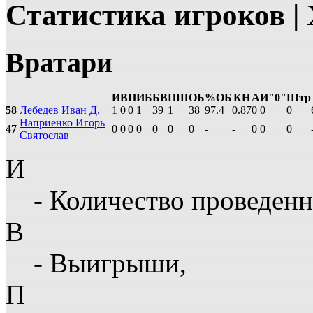
Статистика игроков |
Вратари
И
В
П
ИБ
БВ
ПШ
ОБ
%ОБ
КН
А
И"0"
Штр
58
Лебедев Иван Д.
1
0
0
1
39
1
38
97.4
0.87
0
0
0
Наприенко Игорь
47
0
0
0
0
0
0
0
-
-
0
0
0
Святослав
И
- Количество проведенн
В
- Выигрыши,
П