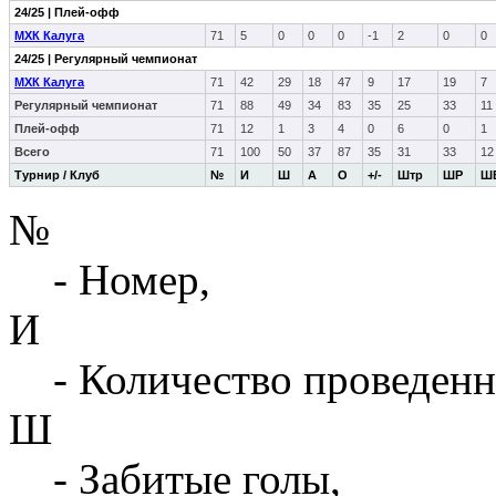
24/25 | Плей-офф
МХК Калуга
71
5
0
0
0
-1
2
0
0
24/25 | Регулярный чемпионат
МХК Калуга
71
42
29
18
47
9
17
19
7
Регулярный чемпионат
71
88
49
34
83
35
25
33
11
Плей-офф
71
12
1
3
4
0
6
0
1
Всего
71
100
50
37
87
35
31
33
12
Турнир / Клуб
№
И
Ш
А
О
+/-
Штр
ШР
Ш
№
- Номер,
И
- Количество проведенн
Ш
- Забитые голы,