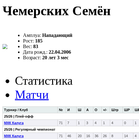
Чемерских Семён
Амплуа:
Нападающий
Рост:
185
Вес:
83
Дата рожд.:
22.04.2006
Возраст:
20 лет 3 мес
Статистика
Матчи
Турнир / Клуб
№
И
Ш
А
О
+/-
Штр
ШР
Ш
25/26 | Плей-офф
МХК Калуга
71
7
1
3
4
1
4
0
1
25/26 | Регулярный чемпионат
МХК Калуга
71
46
20
16
36
26
8
14
4