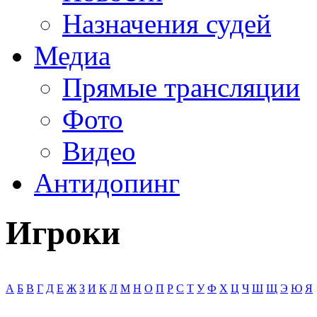
Назначения судей
Медиа
Прямые трансляции
Фото
Видео
Антидопинг
Игроки
А
Б
В
Г
Д
Е
Ж
З
И
К
Л
М
Н
О
П
Р
С
Т
У
Ф
Х
Ц
Ч
Ш
Щ
Э
Ю
Я