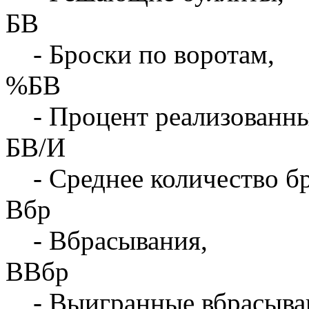
БВ
- Броски по воротам,
%БВ
- Процент реализованны
БВ/И
- Среднее количество бр
Вбр
- Вбрасывания,
ВВбр
- Выигранные вбрасыва