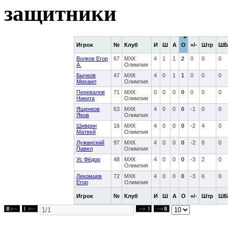
защитники
Игрок
№
Клуб
И
Ш
А
О
+/-
Штр
ШБ
Волков Егор
67
МХК
4
1
1
2
0
0
0
А.
Олимпия
Бычков
47
МХК
4
0
1
1
0
0
0
Михаил
Олимпия
Перевалов
71
МХК
0
0
0
0
0
0
0
Никита
Олимпия
Ященков
63
МХК
4
0
0
0
-1
0
0
Яков
Олимпия
Шиврин
16
МХК
4
0
0
0
-2
4
0
Матвей
Олимпия
Лужанский
97
МХК
4
0
0
0
-2
8
0
Павел
Олимпия
Ус Фёдор
48
МХК
4
0
0
0
-3
2
0
Олимпия
Лекомцев
72
МХК
4
0
0
0
-3
6
0
Егор
Олимпия
Игрок
№
Клуб
И
Ш
А
О
+/-
Штр
ШБ