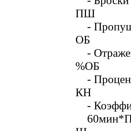
- Броски
ПШ
- Пропу
ОБ
- Отраже
%ОБ
- Процен
КН
- Коэфф
60мин*