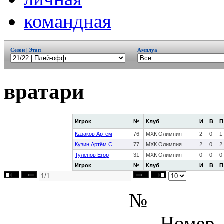
командная
Сезон | Этап
Амплуа
вратари
Игрок
№
Клуб
И
В
П
Казаков Артём
76
МХК Олимпия
2
0
1
Кузин Артём С.
77
МХК Олимпия
2
0
2
Тулепов Егор
31
МХК Олимпия
0
0
0
Игрок
№
Клуб
И
В
П
№
- Номер,