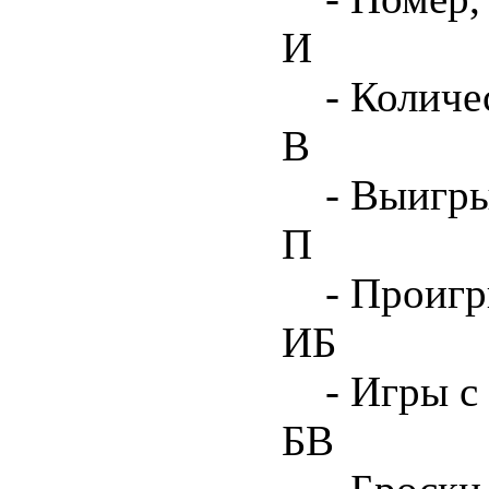
И
- Количе
В
- Выигр
П
- Проиг
ИБ
- Игры с
БВ