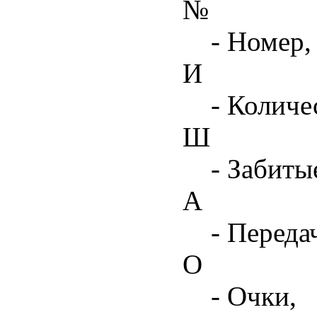
№
- Номер,
И
- Количе
Ш
- Забиты
А
- Переда
О
- Очки,