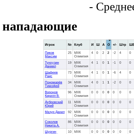
- Средне
нападающие
Игрок
№
Клуб
И
Ш
А
О
+/-
Штр
Ш
Пиков
25
МХК
4
0
2
2
-2
4
0
Максим
Олимпия
Тунхузин
19
МХК
4
1
0
1
-1
0
0
Даниил
Олимпия
Шафеев
73
МХК
4
1
0
1
-6
4
0
Раис
Олимпия
Пономарёв
34
МХК
4
0
1
1
-2
0
0
Тимофей
Олимпия
Воронов
96
МХК
0
0
0
0
0
0
0
Кирилл В.
Олимпия
Дубровский
11
МХК
0
0
0
0
0
0
0
Юрий
Олимпия
Мазур Данил
92
МХК
0
0
0
0
0
0
0
Олимпия
Соколов
86
МХК
0
0
0
0
0
0
0
Никита А.
Олимпия
Шургин
10
МХК
0
0
0
0
0
0
0