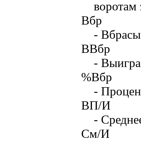
воротам 
Вбр
- Вбрасы
ВВбр
- Выигра
%Вбр
- Процен
ВП/И
- Средне
См/И