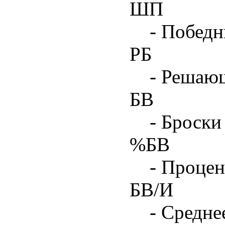
ШП
- Побед
РБ
- Решаю
БВ
- Броски
%БВ
- Процен
БВ/И
- Средне