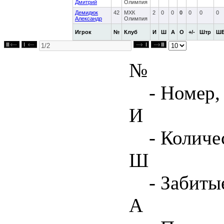
Дмитрий
Олимпия
Демидюк
42
МХК
2
0
0
0
0
0
0
Александр
Олимпия
Игрок
№
Клуб
И
Ш
А
О
+/-
Штр
Ш
№
- Номер,
И
- Количе
Ш
- Забиты
А