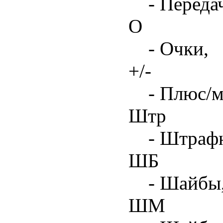
- Переда
О
- Очки,
+/-
- Плюс/м
Штр
- Штрафн
ШБ
- Шайбы,
ШМ