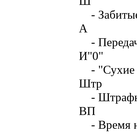
Ш
- Забиты
А
- Переда
И"0"
- "Сухие
Штр
- Штрафн
ВП
- Время 