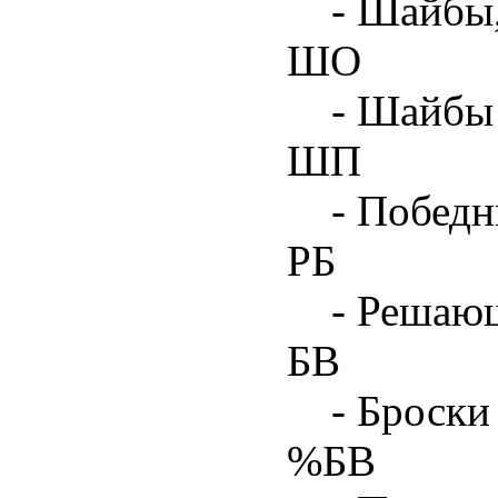
- Шайбы
ШО
- Шайбы 
ШП
- Побед
РБ
- Решаю
БВ
- Броски
%БВ