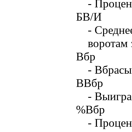
- Процен
БВ/И
- Средне
воротам 
Вбр
- Вбрасы
ВВбр
- Выигра
%Вбр
- Процен