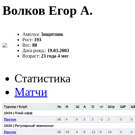
Волков Егор А.
Амплуа:
Защитник
Рост:
193
Вес:
88
Дата рожд.:
19.03.2003
Возраст:
23 года 4 мес
Статистика
Матчи
Турнир / Клуб
№
И
Ш
А
О
+/-
Штр
ШР
Ш
23/24 | Плей-офф
Протон
66
4
0
3
3
-2
2
0
0
23/24 | Регулярный чемпионат
Протон
66
43
4
8
12
8
14
0
4