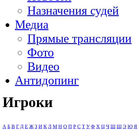
Назначения судей
Медиа
Прямые трансляции
Фото
Видео
Антидопинг
Игроки
А
Б
В
Г
Д
Е
Ж
З
И
К
Л
М
Н
О
П
Р
С
Т
У
Ф
Х
Ц
Ч
Ш
Щ
Э
Ю
Я