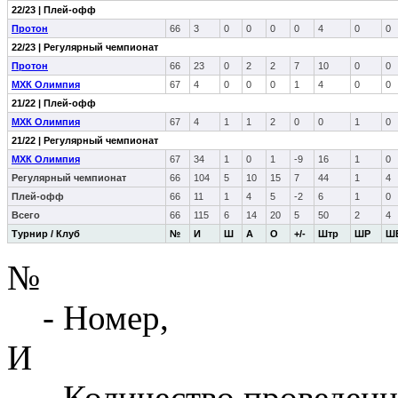
22/23 | Плей-офф
Протон
66
3
0
0
0
0
4
0
0
22/23 | Регулярный чемпионат
Протон
66
23
0
2
2
7
10
0
0
МХК Олимпия
67
4
0
0
0
1
4
0
0
21/22 | Плей-офф
МХК Олимпия
67
4
1
1
2
0
0
1
0
21/22 | Регулярный чемпионат
МХК Олимпия
67
34
1
0
1
-9
16
1
0
Регулярный чемпионат
66
104
5
10
15
7
44
1
4
Плей-офф
66
11
1
4
5
-2
6
1
0
Всего
66
115
6
14
20
5
50
2
4
Турнир / Клуб
№
И
Ш
А
О
+/-
Штр
ШР
Ш
№
- Номер,
И
- Количество проведенн