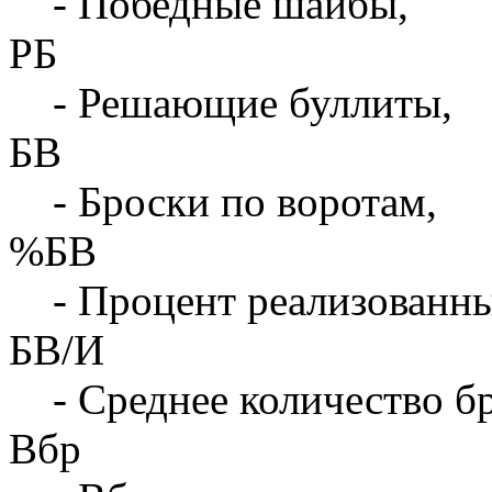
- Победные шайбы,
РБ
- Решающие буллиты,
БВ
- Броски по воротам,
%БВ
- Процент реализованны
БВ/И
- Среднее количество бр
Вбр