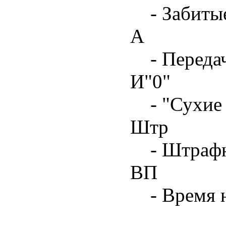
- Забиты
А
- Переда
И"0"
- "Сухие
Штр
- Штрафн
ВП
- Время 