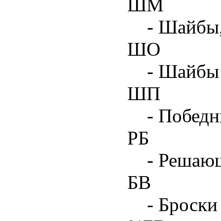
ШМ
- Шайбы
ШО
- Шайбы 
ШП
- Побед
РБ
- Решаю
БВ
- Броски