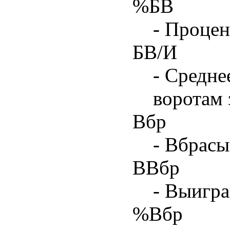
%БВ
- Процен
БВ/И
- Средне
воротам 
Вбр
- Вбрасы
ВВбр
- Выигра
%Вбр