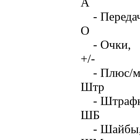
А
- Переда
О
- Очки,
+/-
- Плюс/м
Штр
- Штрафн
ШБ
- Шайбы,