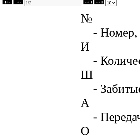
№
- Номер,
И
- Количе
Ш
- Забиты
А
- Переда
О