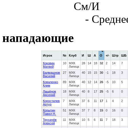
См/И
- Средне
нападающие
Игрок
№
Клуб
И
Ш
А
О
+/-
Штр
ШБ
Коковин
10
МХК
28
14
18
32
2
14
7
Матвей
Липецк
Балмашнов
27
МХК
40
15
15
30
-1
18
3
Василий
Липецк
Коваленко
89
МХК
40
12
14
26
-5
10
5
Клим
Липецк
Лащёнов
18
МХК
40
8
17
25
-5
6
0
Арсений
Липецк
Коростилев
7
МХК
37
6
11
17
1
4
2
Артур
Липецк
Копытин
51
МХК
37
7
8
15
0
16
0
Павел Н.
Липецк
Трухачёв
11
МХК
10
5
6
11
7
18
3
Алексей
Липецк