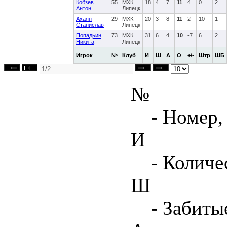
Кобзев
55
МХК
18
4
7
11
4
0
2
Антон
Липецк
Ахаян
29
МХК
20
3
8
11
2
10
1
Станислав
Липецк
Попадьин
73
МХК
31
6
4
10
-7
6
2
Никита
Липецк
Игрок
№
Клуб
И
Ш
А
О
+/-
Штр
ШБ
№
- Номер,
И
- Количе
Ш
- Забиты