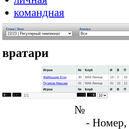
командная
Сезон | Этап
Амплуа
вратари
Игрок
№
Клуб
И
В
П
Файбышев Егор
30
МХК Липецк
19
3
10
Пузяков Максим
31
МХК Липецк
31
15
12
Игрок
№
Клуб
И
В
П
№
- Номер,