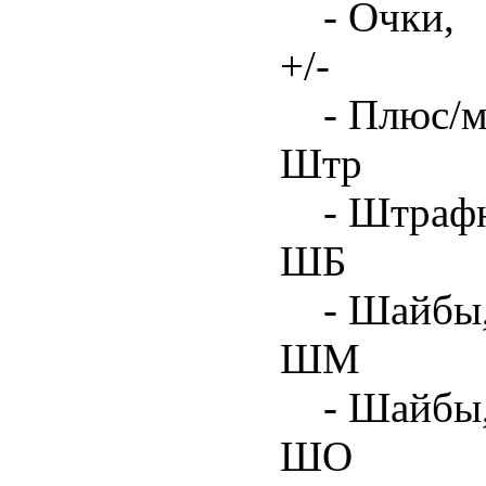
- Очки,
+/-
- Плюс/м
Штр
- Штрафн
ШБ
- Шайбы,
ШМ
- Шайбы
ШО