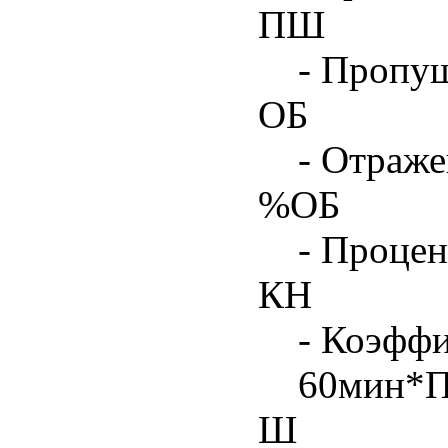
ПШ
- Пропу
ОБ
- Отраже
%ОБ
- Процен
КН
- Коэфф
60мин*
Ш