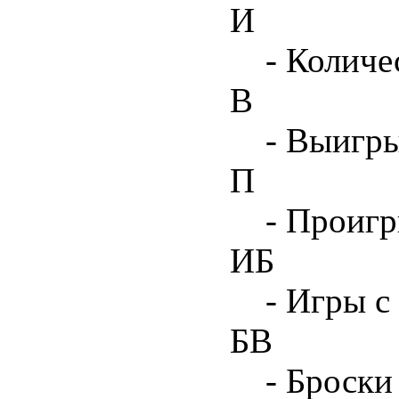
И
- Количе
В
- Выигр
П
- Проиг
ИБ
- Игры с
БВ
- Броски