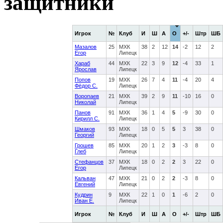
защитники
Игрок
№
Клуб
И
Ш
А
О
+/-
Штр
ШБ
Мазалов
25
МХК
38
2
12
14
-2
12
2
Егор
Липецк
Хараб
44
МХК
22
3
9
12
-4
33
1
Ярослав
Липецк
Попов
19
МХК
26
7
4
11
-4
20
4
Фёдор С.
Липецк
Воропаев
21
МХК
39
2
9
11
-10
16
0
Николай
Липецк
Панов
91
МХК
36
1
4
5
-9
30
0
Кирилл С.
Липецк
Шмаков
93
МХК
18
0
5
5
3
38
0
Георгий
Липецк
Грошев
85
МХК
20
1
2
3
-3
8
0
Глеб
Липецк
Стефанцов
37
МХК
18
0
2
2
3
22
0
Егор
Липецк
Кальван
47
МХК
21
0
2
2
-3
8
0
Евгений
Липецк
Кудрин
9
МХК
22
1
0
1
-6
2
0
Иван Е.
Липецк
Игрок
№
Клуб
И
Ш
А
О
+/-
Штр
ШБ