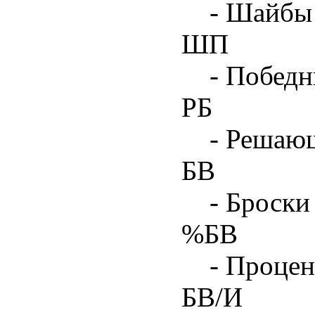
- Шайбы 
ШП
- Побед
РБ
- Решаю
БВ
- Броски
%БВ
- Процен
БВ/И