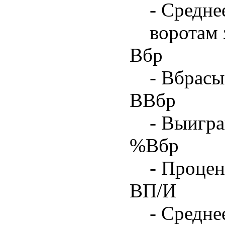
- Средне
воротам 
Вбр
- Вбрасы
ВВбр
- Выигра
%Вбр
- Процен
ВП/И
- Средне