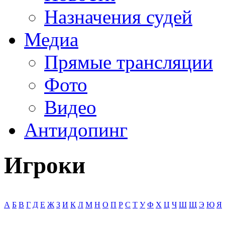
Назначения судей
Медиа
Прямые трансляции
Фото
Видео
Антидопинг
Игроки
А
Б
В
Г
Д
Е
Ж
З
И
К
Л
М
Н
О
П
Р
С
Т
У
Ф
Х
Ц
Ч
Ш
Щ
Э
Ю
Я