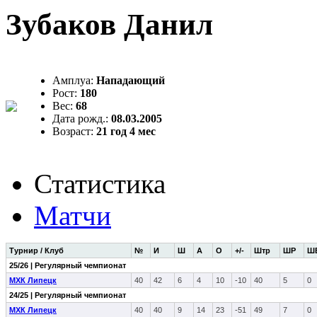
Зубаков Данил
Амплуа:
Нападающий
Рост:
180
Вес:
68
Дата рожд.:
08.03.2005
Возраст:
21 год 4 мес
Статистика
Матчи
Турнир / Клуб
№
И
Ш
А
О
+/-
Штр
ШР
Ш
25/26 | Регулярный чемпионат
МХК Липецк
40
42
6
4
10
-10
40
5
0
24/25 | Регулярный чемпионат
МХК Липецк
40
40
9
14
23
-51
49
7
0