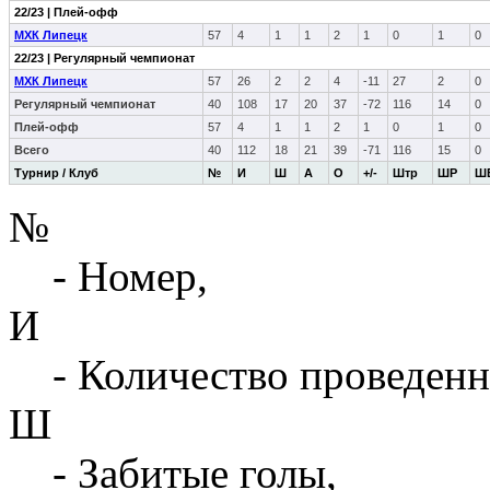
22/23 | Плей-офф
МХК Липецк
57
4
1
1
2
1
0
1
0
22/23 | Регулярный чемпионат
МХК Липецк
57
26
2
2
4
-11
27
2
0
Регулярный чемпионат
40
108
17
20
37
-72
116
14
0
Плей-офф
57
4
1
1
2
1
0
1
0
Всего
40
112
18
21
39
-71
116
15
0
Турнир / Клуб
№
И
Ш
А
О
+/-
Штр
ШР
Ш
№
- Номер,
И
- Количество проведенн
Ш
- Забитые голы,