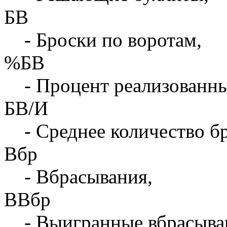
БВ
- Броски по воротам,
%БВ
- Процент реализованны
БВ/И
- Среднее количество бр
Вбр
- Вбрасывания,
ВВбр
- Выигранные вбрасыва