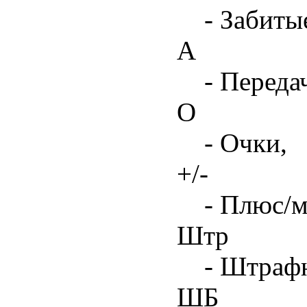
- Забиты
А
- Переда
О
- Очки,
+/-
- Плюс/м
Штр
- Штрафн
ШБ