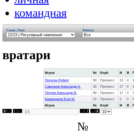
командная
Сезон | Этап
Амплуа
вратари
Игрок
№
Клуб
И
В
Погосян Роберт
90
Прогресс
13
4
Савельев Александр А.
35
Прогресс
27
8
Петров Александр В.
80
Прогресс
17
4
Кожевников Егор М.
20
Прогресс
0
0
Игрок
№
Клуб
И
В
№