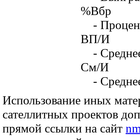
%Вбр
- Процен
ВП/И
- Средне
См/И
- Средне
Использование иных матер
сателлитных проектов доп
прямой ссылки на сайт
nm