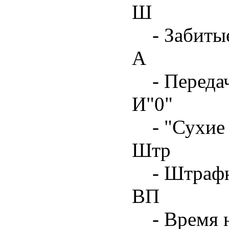
Ш
- Забиты
А
- Переда
И"0"
- "Сухие
Штр
- Штрафн
ВП
- Время 