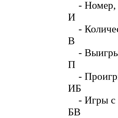
- Номер,
И
- Количе
В
- Выигр
П
- Проиг
ИБ
- Игры с
БВ