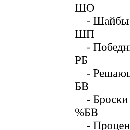
ШО
- Шайбы 
ШП
- Побед
РБ
- Решаю
БВ
- Броски
%БВ
- Процен