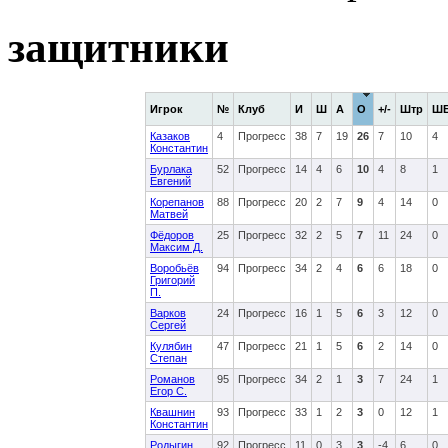
защитники
Игрок
№
Клуб
И
Ш
А
О
+/-
Штр
Ш
Казаков
4
Прогресс
38
7
19
26
7
10
4
Константин
Бурлака
52
Прогресс
14
4
6
10
4
8
1
Евгений
Корепанов
88
Прогресс
20
2
7
9
4
14
0
Матвей
Фёдоров
25
Прогресс
32
2
5
7
11
24
0
Максим Д.
Воробьёв
94
Прогресс
34
2
4
6
6
18
0
Григорий
П.
Варков
24
Прогресс
16
1
5
6
3
12
0
Сергей
Кулябин
47
Прогресс
21
1
5
6
2
14
0
Степан
Романов
95
Прогресс
34
2
1
3
7
24
1
Егор С.
Квашнин
93
Прогресс
33
1
2
3
0
12
1
Константин
Родыгин
92
Прогресс
11
0
3
3
-4
6
0