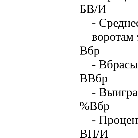
БВ/И
- Средне
воротам 
Вбр
- Вбрасы
ВВбр
- Выигра
%Вбр
- Процен
ВП/И