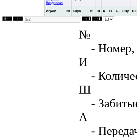
Владислав
Игрок
№
Клуб
И
Ш
А
О
+/-
Штр
Ш
№
- Номер,
И
- Количе
Ш
- Забиты
А
- Переда