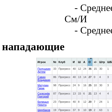
- Средне
См/И
- Средне
нападающие
Игрок
№
Клуб
И
Ш
А
О
+/-
Штр
ШБ
Полушкин
33
Прогресс
40
12
24
36
15
30
1
Артём
Савин
86
Прогресс
40
13
14
27
0
4
3
Владимир
Матурин
98
Прогресс
24
9
16
25
10
30
3
Гарик
Селезнёв
87
Прогресс
13
15
6
21
13
4
4
Григорий
Белицын
23
Прогресс
40
8
12
20
7
24
1
Никита
Щербаков
19
Прогресс
37
9
10
19
2
63
1