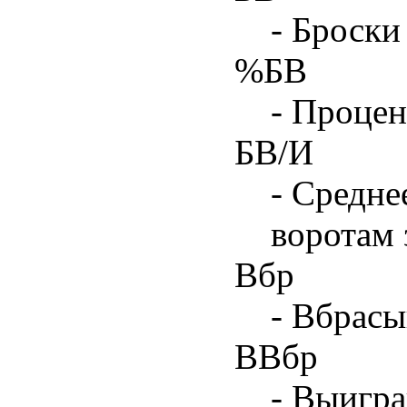
- Броски
%БВ
- Процен
БВ/И
- Средне
воротам 
Вбр
- Вбрасы
ВВбр
- Выигра