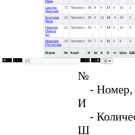
Иван
Цацура
72
Прогресс
38
8
9
17
6
16
1
Дмитрий
Кунгуров
22
Прогресс
38
4
12
16
-4
16
2
Яков
Никитин
12
Прогресс
40
7
7
14
4
10
3
Никита
Ал.
Моисеев
18
Прогресс
34
7
4
11
2
6
3
Ростислав
Игрок
№
Клуб
И
Ш
А
О
+/-
Штр
ШБ
№
- Номер,
И
- Количе
Ш