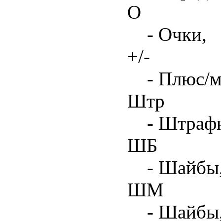
О
- Очки,
+/-
- Плюс/м
Штр
- Штрафн
ШБ
- Шайбы,
ШМ
- Шайбы