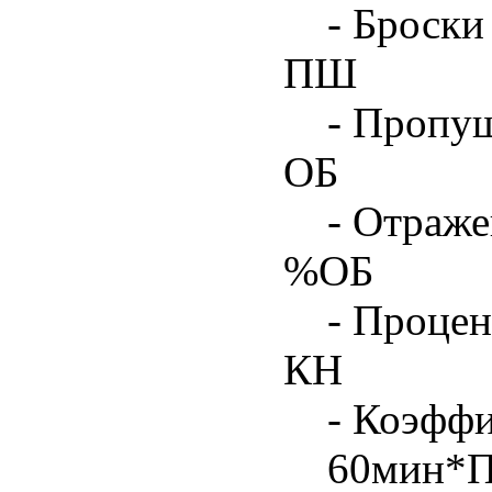
- Броски
ПШ
- Пропу
ОБ
- Отраже
%ОБ
- Процен
КН
- Коэфф
60мин*