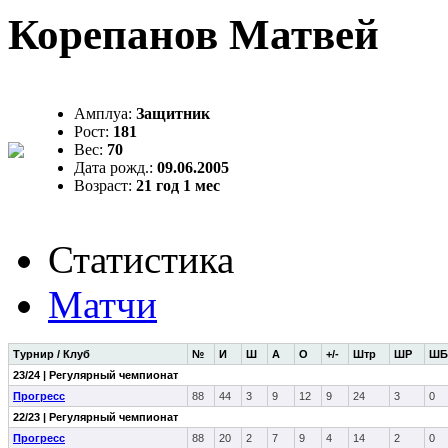
Корепанов Матвей
Амплуа:
Защитник
Рост:
181
Вес:
70
Дата рожд.:
09.06.2005
Возраст:
21 год 1 мес
Статистика
Матчи
Турнир / Клуб
№
И
Ш
А
О
+/-
Штр
ШР
ШБ
23/24 | Регулярный чемпионат
Прогресс
88
44
3
9
12
9
24
3
0
22/23 | Регулярный чемпионат
Прогресс
88
20
2
7
9
4
14
2
0