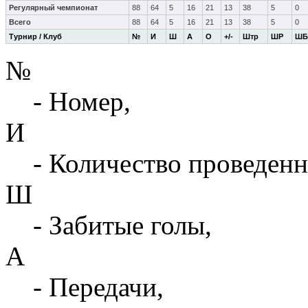
Регулярный чемпионат
88
64
5
16
21
13
38
5
0
Всего
88
64
5
16
21
13
38
5
0
Турнир / Клуб
№
И
Ш
А
О
+/-
Штр
ШР
ШБ
№
- Номер,
И
- Количество проведенн
Ш
- Забитые голы,
А
- Передачи,