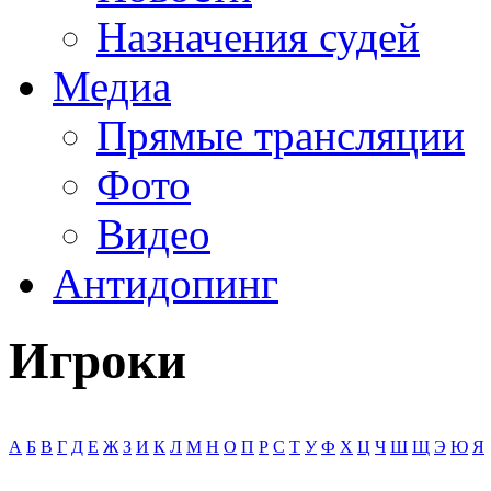
Назначения судей
Медиа
Прямые трансляции
Фото
Видео
Антидопинг
Игроки
А
Б
В
Г
Д
Е
Ж
З
И
К
Л
М
Н
О
П
Р
С
Т
У
Ф
Х
Ц
Ч
Ш
Щ
Э
Ю
Я