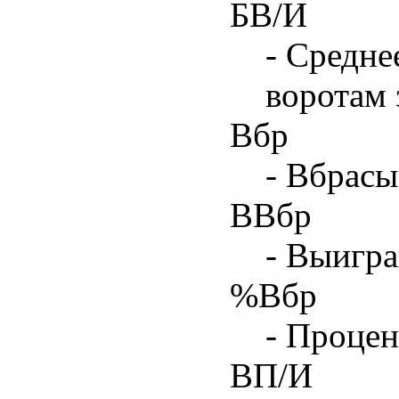
БВ/И
- Средне
воротам 
Вбр
- Вбрасы
ВВбр
- Выигра
%Вбр
- Процен
ВП/И