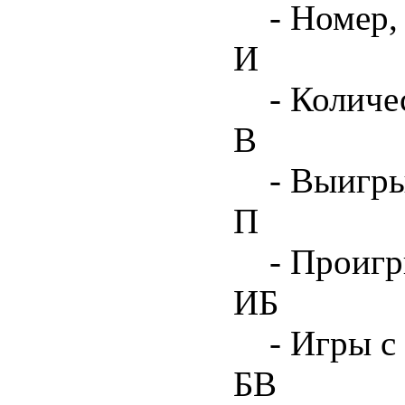
- Номер,
И
- Количе
В
- Выигр
П
- Проиг
ИБ
- Игры с
БВ