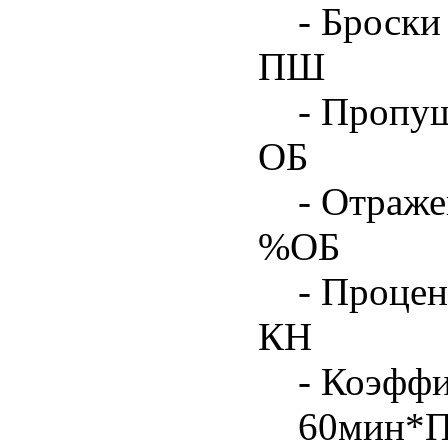
- Броски
ПШ
- Пропу
ОБ
- Отраже
%ОБ
- Процен
КН
- Коэфф
60мин*