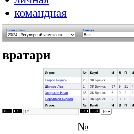
командная
Сезон | Этап
Амплуа
вратари
Игрок
№
Клуб
И
В
П
И
Егоров Родион
20
ХК Брянск
5
1
3
0
Шилков Лев
1
ХК Брянск
37
9
21
4
Зверьков Иван
35
ХК Брянск
6
0
2
0
Поротиков Кирилл
49
ХК Брянск
2
0
0
0
Игрок
№
Клуб
И
В
П
И
№