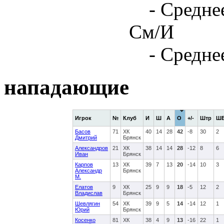
- Средне
См/И
- Средне
нападающие
Игрок
№
Клуб
И
Ш
А
О
+/-
Штр
Ш
Басов
71
ХК
40
14
28
42
-8
30
2
Дмитрий
Брянск
Александров
21
ХК
38
14
14
28
-12
8
6
Иван
Брянск
Карпов
13
ХК
39
7
13
20
-14
10
3
Александр
Брянск
М.
Елатов
9
ХК
25
9
9
18
-5
12
2
Владислав
Брянск
Шевлягин
54
ХК
39
9
5
14
-14
12
1
Юрий
Брянск
Косенко
81
ХК
38
4
9
13
-16
22
1