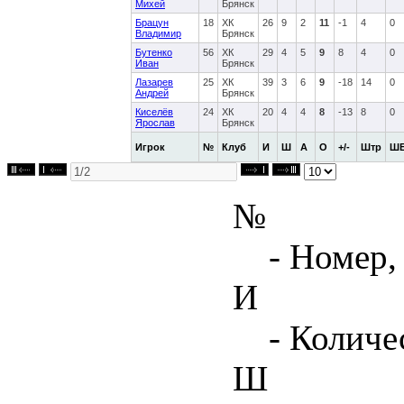
Михей
Брянск
Брацун
18
ХК
26
9
2
11
-1
4
0
Владимир
Брянск
Бутенко
56
ХК
29
4
5
9
8
4
0
Иван
Брянск
Лазарев
25
ХК
39
3
6
9
-18
14
0
Андрей
Брянск
Киселёв
24
ХК
20
4
4
8
-13
8
0
Ярослав
Брянск
Игрок
№
Клуб
И
Ш
А
О
+/-
Штр
Ш
№
- Номер,
И
- Количе
Ш