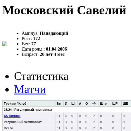
Московский Савелий
Амплуа:
Нападающий
Рост:
172
Вес:
77
Дата рожд.:
01.04.2006
Возраст:
20 лет 4 мес
Статистика
Матчи
Турнир / Клуб
№
И
Ш
А
О
+/-
Штр
ШР
ШБ
23/24 | Регулярный чемпионат
ХК Брянск
11
3
0
0
0
-2
0
0
0
Регулярный чемпионат
11
3
0
0
0
-2
0
0
0
Всего
11
3
0
0
0
-2
0
0
0