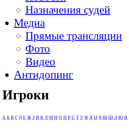
Назначения судей
Медиа
Прямые трансляции
Фото
Видео
Антидопинг
Игроки
А
Б
В
Г
Д
Е
Ж
З
И
К
Л
М
Н
О
П
Р
С
Т
У
Ф
Х
Ц
Ч
Ш
Щ
Э
Ю
Я