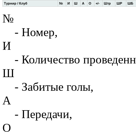
Турнир / Клуб
№
И
Ш
А
О
+/-
Штр
ШР
ШБ
№
- Номер,
И
- Количество проведенн
Ш
- Забитые голы,
А
- Передачи,
О