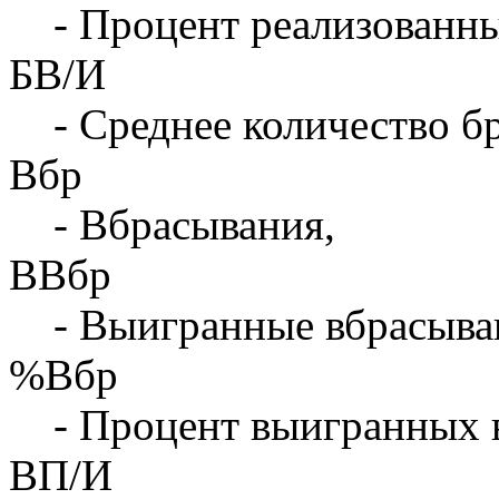
- Процент реализованны
БВ/И
- Среднее количество бр
Вбр
- Вбрасывания,
ВВбр
- Выигранные вбрасыва
%Вбр
- Процент выигранных 
ВП/И