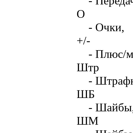
- Переда
О
- Очки,
+/-
- Плюс/м
Штр
- Штрафн
ШБ
- Шайбы,
ШМ