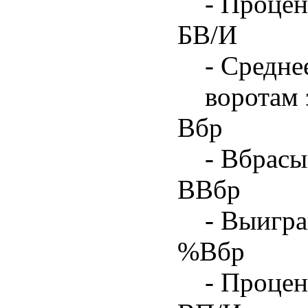
- Процен
БВ/И
- Средне
воротам 
Вбр
- Вбрасы
ВВбр
- Выигра
%Вбр
- Процен