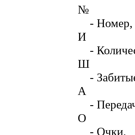
№
- Номер,
И
- Количе
Ш
- Забиты
А
- Переда
О
- Очки,