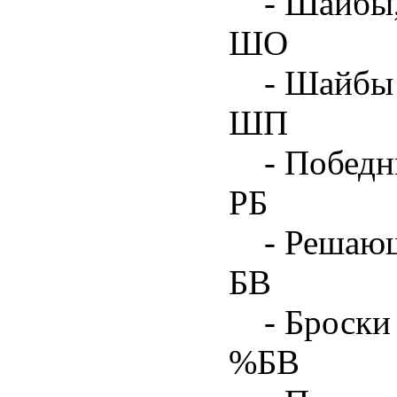
- Шайбы
ШО
- Шайбы 
ШП
- Побед
РБ
- Решаю
БВ
- Броски
%БВ