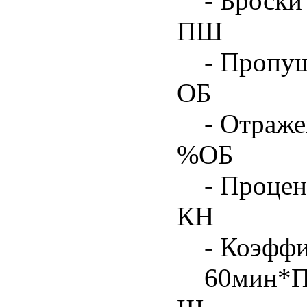
- Броски
ПШ
- Пропу
ОБ
- Отраже
%ОБ
- Процен
КН
- Коэфф
60мин*