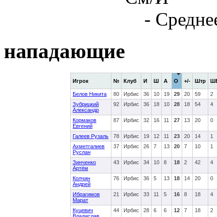
- Средне
нападающие
Игрок
№
Клуб
И
Ш
А
О
+/-
Штр
Ш
Белов Никита
80
Ирбис
36
10
19
29
20
59
2
Зубрицкий
92
Ирбис
36
18
10
28
18
54
4
Александр
Кормаков
87
Ирбис
32
16
11
27
13
20
0
Евгений
Галеев Рузаль
78
Ирбис
19
12
11
23
20
14
1
Ахметгалиев
37
Ирбис
26
7
13
20
7
10
1
Руслан
Зинченко
43
Ирбис
34
10
8
18
2
42
4
Артём
Колчин
76
Ирбис
36
5
13
18
14
20
0
Андрей
Ибрагимов
21
Ирбис
33
11
5
16
8
18
4
Марат
Куцевич
44
Ирбис
28
6
6
12
7
18
2
Владислав