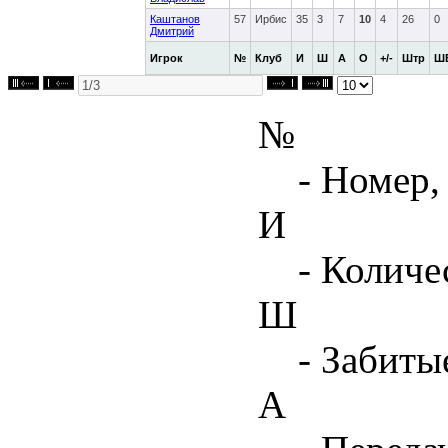
Каштанов
57
Ирбис
35
3
7
10
4
26
0
Дмитрий
Игрок
№
Клуб
И
Ш
А
О
+/-
Штр
Ш
№
- Номер,
И
- Количе
Ш
- Забиты
А