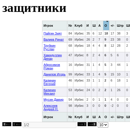
защитники
Игрок
№
Клуб
И
Ш
А
О
+/-
Штр
Ш
Пайгин Зият
84
Ирбис
35
6
12
18
17
38
3
Валиев Ринат
69
Ирбис
26
2
7
9
23
38
0
Трубкин
68
Ирбис
18
4
4
8
12
28
2
Руслан
Хамидуллин
47
Ирбис
8
2
4
6
5
6
0
Динар
Абросимов
16
Ирбис
31
1
4
5
3
44
1
Роман
Данилов Игорь
99
Ирбис
33
1
4
5
15
10
1
Калинин
46
Ирбис
33
1
1
2
6
18
1
Евгений
Калинин
53
Ирбис
24
0
2
2
1
26
0
Михаил
Мусин Дамир
54
Ирбис
2
0
1
1
4
0
0
Алексеев
98
Ирбис
3
0
0
0
-2
0
0
Андрей Н.
Игрок
№
Клуб
И
Ш
А
О
+/-
Штр
Ш