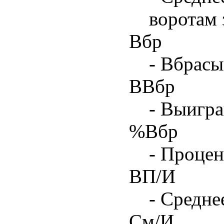
воротам 
Вбр
- Вбрасы
ВВбр
- Выигра
%Вбр
- Процен
ВП/И
- Средне
См/И