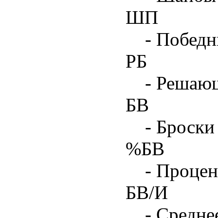
ШП
- Побед
РБ
- Решаю
БВ
- Броски
%БВ
- Процен
БВ/И
- Средне