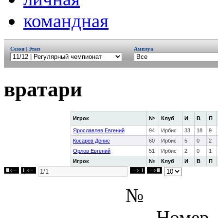
командная
Сезон | Этап
Амплуа
вратари
Игрок
№
Клуб
И
В
П
Ярославлев Евгений
94
Ирбис
33
18
9
Косарев Денис
60
Ирбис
5
0
2
Орлов Евгений
51
Ирбис
2
0
1
Игрок
№
Клуб
И
В
П
№
- Номер,