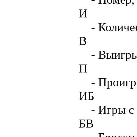
И
- Количе
В
- Выигр
П
- Проиг
ИБ
- Игры с
БВ