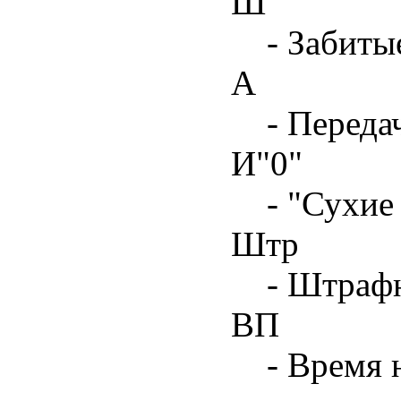
Ш
- Забиты
А
- Переда
И"0"
- "Сухие
Штр
- Штрафн
ВП
- Время 