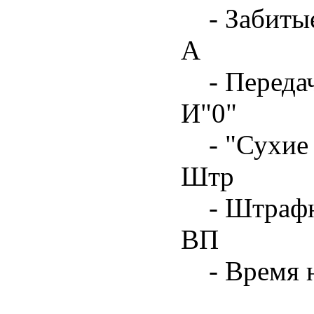
- Забиты
А
- Переда
И"0"
- "Сухие
Штр
- Штрафн
ВП
- Время 