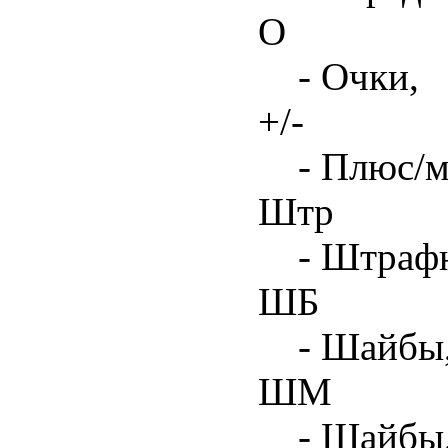
О
- Очки,
+/-
- Плюс/м
Штр
- Штрафн
ШБ
- Шайбы,
ШМ
- Шайбы