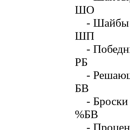
ШО
- Шайбы 
ШП
- Побед
РБ
- Решаю
БВ
- Броски
%БВ
- Процен