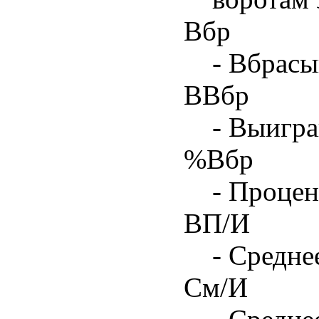
Вбр
- Вбрасы
ВВбр
- Выигра
%Вбр
- Процен
ВП/И
- Средне
См/И