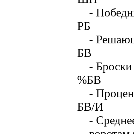
- Побед
РБ
- Решаю
БВ
- Броски
%БВ
- Процен
БВ/И
- Средне
воротам 