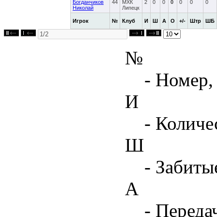
Богданчиков
44
МХК
2
0
0
0
0
0
0
Николай
Липецк
Игрок
№
Клуб
И
Ш
А
О
+/-
Штр
ШБ
№
- Номер,
И
- Количе
Ш
- Забиты
А
- Переда