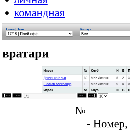
командная
Сезон | Этап
Амплуа
вратари
Игрок
№
Клуб
И
В
Донченко Илья
30
МХК Липецк
5
2
3
Шелков Александр
1
МХК Липецк
0
0
0
Игрок
№
Клуб
И
В
№
- Номер,