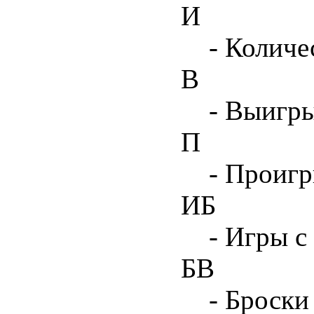
И
- Количе
В
- Выигр
П
- Проиг
ИБ
- Игры с
БВ
- Броски