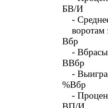
БВ/И
- Средне
воротам 
Вбр
- Вбрасы
ВВбр
- Выигра
%Вбр
- Процен
ВП/И