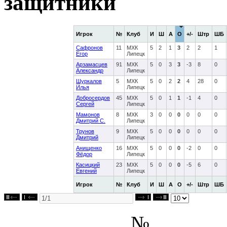
защитники
Игрок
№
Клуб
И
Ш
А
О
+/-
Штр
ШБ
Сафронов
11
МХК
5
2
1
3
2
2
1
Егор
Липецк
Арзамасцев
91
МХК
5
0
3
3
-3
8
0
Александр
Липецк
Шуркалов
5
МХК
5
0
2
2
4
28
0
Илья
Липецк
Добросердов
45
МХК
5
0
1
1
-1
4
0
Сергей
Липецк
Мамонов
8
МХК
3
0
0
0
0
0
0
Дмитрий С.
Липецк
Трунов
9
МХК
5
0
0
0
0
0
0
Дмитрий
Липецк
Анищенко
16
МХК
5
0
0
0
-2
0
0
Фёдор
Липецк
Касицкий
23
МХК
5
0
0
0
-5
6
0
Евгений
Липецк
Игрок
№
Клуб
И
Ш
А
О
+/-
Штр
ШБ
№