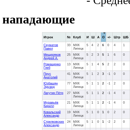
- Средне
нападающие
Игрок
№
Клуб
И
Ш
А
О
+/-
Штр
ШБ
Скуматов
33
МХК
5
4
2
6
0
4
1
Павел
Липецк
Мещеряков
25
МХК
5
2
3
5
1
6
0
Андрей А.
Липецк
Ромащенко
13
МХК
5
1
4
5
2
2
0
Глеб
Липецк
Прус
41
МХК
5
1
2
3
-1
0
0
Анатолий
Липецк
Юзбашян
77
МХК
5
1
1
2
-1
2
0
Эдуард
Липецк
Лагутин Пётр
27
МХК
5
1
1
2
-1
4
0
Липецк
Муравьёв
21
МХК
5
1
1
2
-1
4
0
Кирилл
Липецк
Ковальский
19
МХК
5
1
0
1
0
2
0
Александр
Липецк
Стрелковских
24
МХК
5
1
0
1
-2
2
0
Александр
Липецк