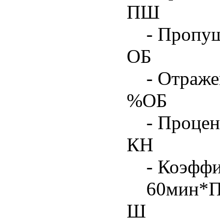
ПШ
- Пропу
ОБ
- Отраже
%ОБ
- Процен
КН
- Коэфф
60мин*
Ш