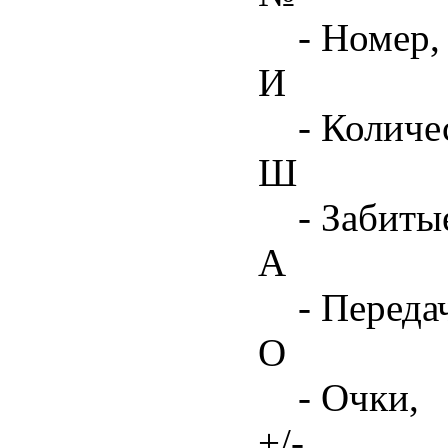
- Номер,
И
- Количе
Ш
- Забиты
А
- Переда
О
- Очки,
+/-