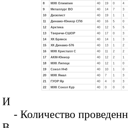
8
МХК Олимпия
40
19
0
4
9
Металлург ВО
40
14
7
3
10
Дизелист
40
19
1
1
11
Динамо-Юниор СПб
40
16
5
0
12
Арктика
40
12
5
5
13
Тверичи-СШОР
40
17
0
3
14
ХК Брянск
40
14
1
3
15
ХК Динамо-576
40
13
1
2
16
МХК Кристалл С
40
11
2
2
17
АКМ-Юниор
40
12
2
1
18
МХК Липецк
40
12
1
0
19
Сокол Нчб
40
10
1
0
20
МХК Ямал
40
7
1
3
21
ГУОР Яр
40
4
0
3
22
МХК Сокол Кур
40
0
0
0
И
- Количество проведенн
В