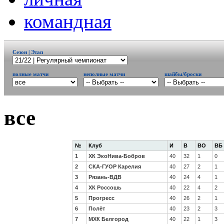
командная
Сезон | Этап
полные матчи
неполные матчи
шайбы/броски
все
№
Клуб
И
В
ВО
ВБ
1
ХК ЭкоНива-Бобров
40
32
1
0
2
СКА-ГУОР Карелия
40
27
2
1
3
Рязань-ВДВ
40
24
4
1
4
ХК Россошь
40
22
4
2
5
Прогресс
40
26
2
1
6
Полёт
40
23
2
3
7
МХК Белгород
40
22
1
3