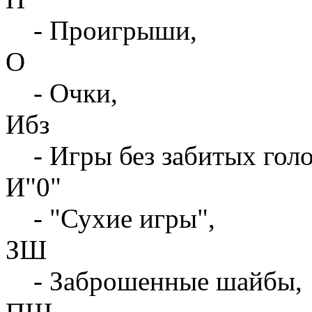
- Проигрыши,
О
- Очки,
Ибз
- Игры без забитых голо
И"0"
- "Сухие игры",
ЗШ
- Заброшенные шайбы,