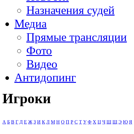
Назначения судей
Медиа
Прямые трансляции
Фото
Видео
Антидопинг
Игроки
А
Б
В
Г
Д
Е
Ж
З
И
К
Л
М
Н
О
П
Р
С
Т
У
Ф
Х
Ц
Ч
Ш
Щ
Э
Ю
Я