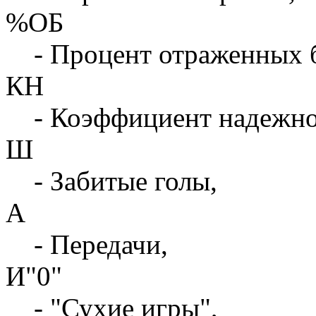
%ОБ
- Процент отраженных 
КН
- Коэффициент надежн
Ш
- Забитые голы,
А
- Передачи,
И"0"
- "Сухие игры",