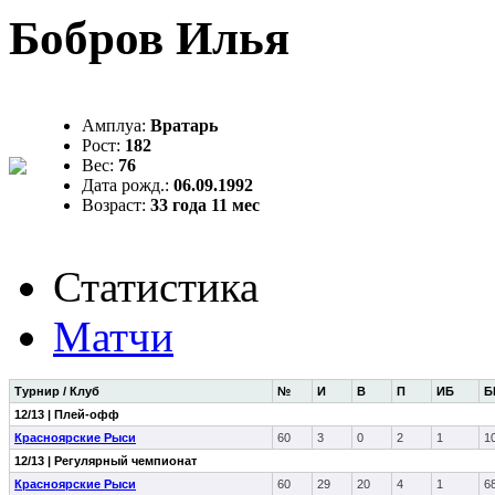
Бобров Илья
Амплуа:
Вратарь
Рост:
182
Вес:
76
Дата рожд.:
06.09.1992
Возраст:
33 года 11 мес
Статистика
Матчи
Турнир / Клуб
№
И
В
П
ИБ
Б
12/13 | Плей-офф
Красноярские Рыси
60
3
0
2
1
1
12/13 | Регулярный чемпионат
Красноярские Рыси
60
29
20
4
1
6