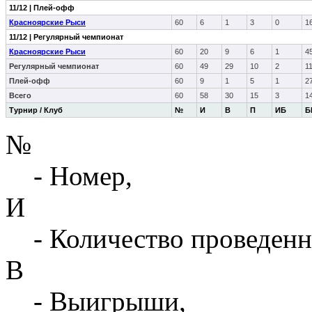
11/12 | Плей-офф
Красноярские Рыси
60
6
1
3
0
1
11/12 | Регулярный чемпионат
Красноярские Рыси
60
20
9
6
1
4
Регулярный чемпионат
60
49
29
10
2
1
Плей-офф
60
9
1
5
1
2
Всего
60
58
30
15
3
1
Турнир / Клуб
№
И
В
П
ИБ
Б
№
- Номер,
И
- Количество проведенн
В
- Выигрыши,