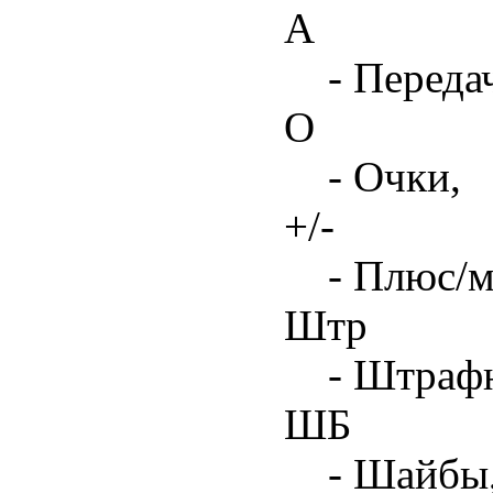
А
- Переда
О
- Очки,
+/-
- Плюс/м
Штр
- Штрафн
ШБ
- Шайбы,