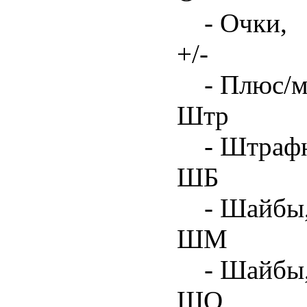
- Очки,
+/-
- Плюс/м
Штр
- Штрафн
ШБ
- Шайбы,
ШМ
- Шайбы
ШО