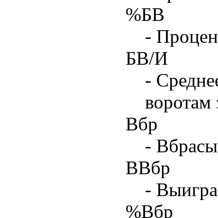
%БВ
- Процен
БВ/И
- Средне
воротам 
Вбр
- Вбрасы
ВВбр
- Выигра
%Вбр