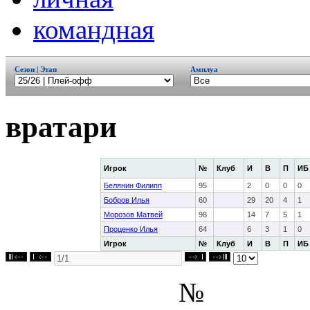
командная
Сезон | Этап
Амплуа
вратари
Игрок
№
Клуб
И
В
П
ИБ
Белянин Филипп
95
2
0
0
0
Бобров Илья
60
29
20
4
1
Морозов Матвей
98
14
7
5
1
Проценко Илья
64
6
3
1
0
Игрок
№
Клуб
И
В
П
ИБ
№