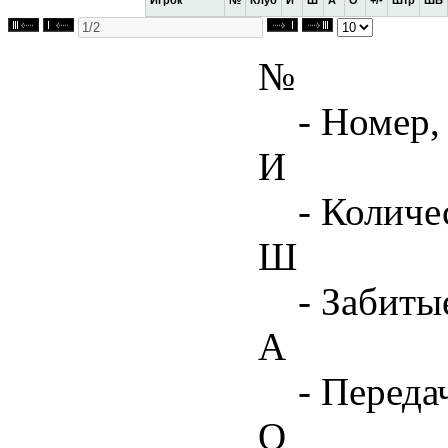
№
- Номер,
И
- Количе
Ш
- Забиты
А
- Переда
О