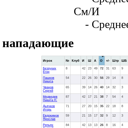
См/И
- Средне
нападающие
Игрок
№
Клуб
И
Ш
А
О
+/-
Штр
ШБ
Безруких
8
42
23
49
72
31
63
9
Егор
Пашков
54
22
26
30
56
29
14
8
Никита
Чванов
65
39
14
26
40
14
32
3
Сергей
Медведев
87
42
17
21
38
7
54
4
Никита Н.
Дьячков
71
27
20
15
35
22
18
8
Игорь
Евдокимов
59
21
15
17
32
9
12
3
Ярослав
Репьях
84
42
13
13
26
8
16
4