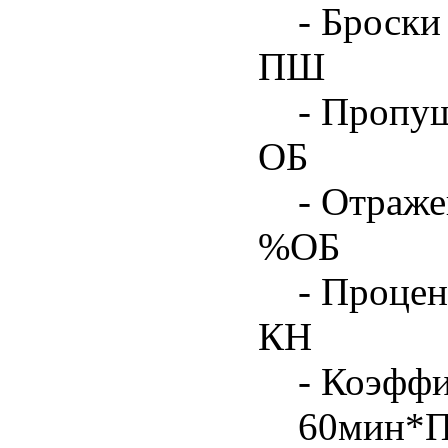
- Броски
ПШ
- Пропу
ОБ
- Отраже
%ОБ
- Процен
КН
- Коэфф
60мин*