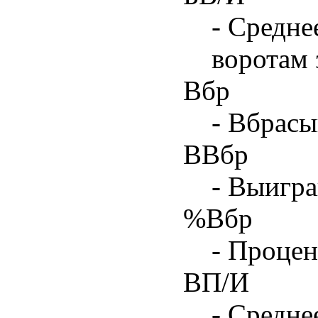
- Средне
воротам 
Вбр
- Вбрасы
ВВбр
- Выигра
%Вбр
- Процен
ВП/И
- Средне