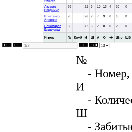
Андрей
Лазарев
86
22
3
10
13
4
30
0
Владимир
Игнатенко
78
26
2
7
9
0
10
0
Ярослав
Пономарёв
55
42
6
2
8
0
20
0
Владислав
Игрок
№
Клуб
И
Ш
А
О
+/-
Штр
ШБ
№
- Номер,
И
- Количе
Ш
- Забиты