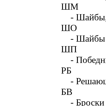
ШМ
- Шайбы
ШО
- Шайбы 
ШП
- Побед
РБ
- Решаю
БВ
- Броски