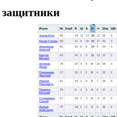
защитники
Игрок
№
Клуб
И
Ш
А
О
+/-
Штр
ШБ
Зыков Егор
90
34
12
13
25
22
66
9
Косов Степан
69
41
4
18
22
17
42
3
Апполонов
81
20
6
8
14
5
34
3
Алексей
Капула
63
40
2
9
11
13
22
2
Михаил
Антипов
79
37
4
4
8
10
56
3
Денис
Перемикин
27
10
3
2
5
4
10
2
Дмитрий
Иванов
61
33
1
4
5
7
28
0
Николай А.
Паленга
29
9
2
2
4
5
27
1
Евгений
Суздаленко
57
18
1
3
4
-2
12
0
Сергей
Дьяков
76
34
0
3
3
5
46
0
Александр
Игрок
№
Клуб
И
Ш
А
О
+/-
Штр
ШБ