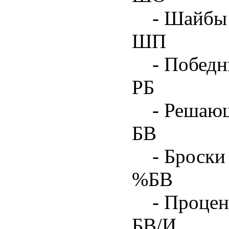
- Шайбы 
ШП
- Побед
РБ
- Решаю
БВ
- Броски
%БВ
- Процен
БВ/И