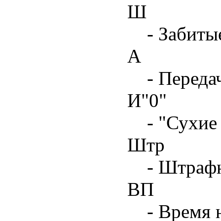
Ш
- Забиты
А
- Переда
И"0"
- "Сухие
Штр
- Штрафн
ВП
- Время 