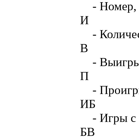
- Номер,
И
- Количе
В
- Выигр
П
- Проиг
ИБ
- Игры с
БВ