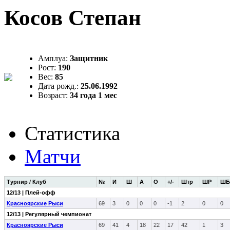
Косов Степан
Амплуа:
Защитник
Рост:
190
Вес:
85
Дата рожд.:
25.06.1992
Возраст:
34 года 1 мес
Статистика
Матчи
Турнир / Клуб
№
И
Ш
А
О
+/-
Штр
ШР
ШБ
12/13 | Плей-офф
Красноярские Рыси
69
3
0
0
0
-1
2
0
0
12/13 | Регулярный чемпионат
Красноярские Рыси
69
41
4
18
22
17
42
1
3