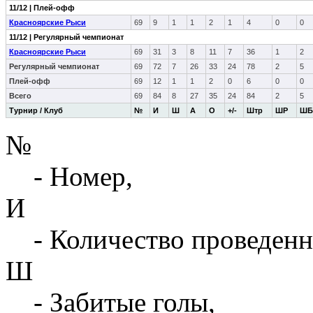
11/12 | Плей-офф
Красноярские Рыси
69
9
1
1
2
1
4
0
0
11/12 | Регулярный чемпионат
Красноярские Рыси
69
31
3
8
11
7
36
1
2
Регулярный чемпионат
69
72
7
26
33
24
78
2
5
Плей-офф
69
12
1
1
2
0
6
0
0
Всего
69
84
8
27
35
24
84
2
5
Турнир / Клуб
№
И
Ш
А
О
+/-
Штр
ШР
ШБ
№
- Номер,
И
- Количество проведенн
Ш
- Забитые голы,