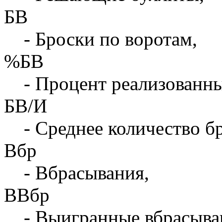
БВ
- Броски по воротам,
%БВ
- Процент реализованны
БВ/И
- Среднее количество бр
Вбр
- Вбрасывания,
ВВбр
- Выигранные вбрасыва