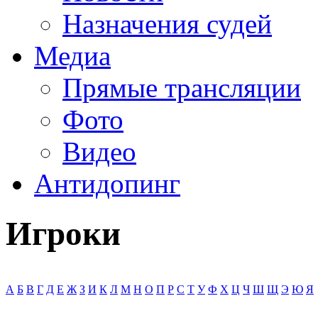
Назначения судей
Медиа
Прямые трансляции
Фото
Видео
Антидопинг
Игроки
А
Б
В
Г
Д
Е
Ж
З
И
К
Л
М
Н
О
П
Р
С
Т
У
Ф
Х
Ц
Ч
Ш
Щ
Э
Ю
Я