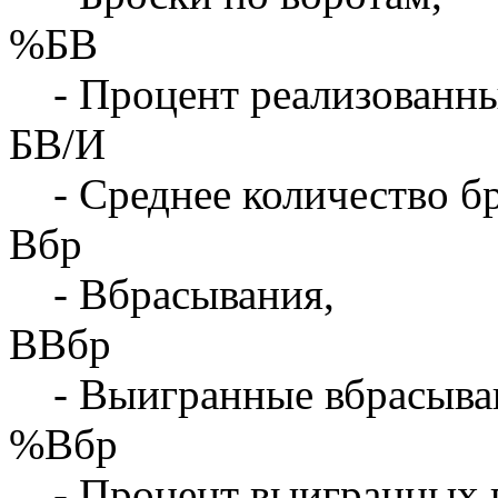
%БВ
- Процент реализованны
БВ/И
- Среднее количество бр
Вбр
- Вбрасывания,
ВВбр
- Выигранные вбрасыва
%Вбр
- Процент выигранных 