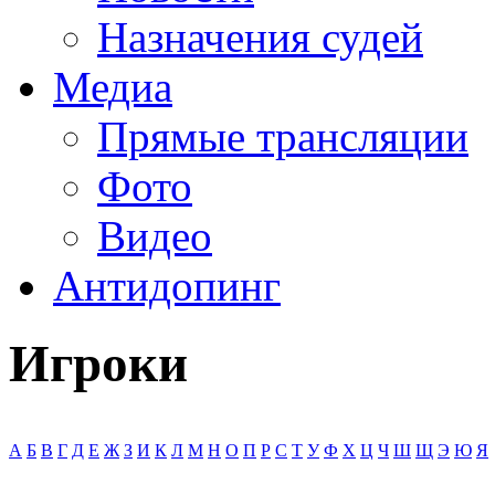
Назначения судей
Медиа
Прямые трансляции
Фото
Видео
Антидопинг
Игроки
А
Б
В
Г
Д
Е
Ж
З
И
К
Л
М
Н
О
П
Р
С
Т
У
Ф
Х
Ц
Ч
Ш
Щ
Э
Ю
Я