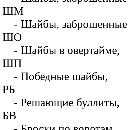
ШМ
- Шайбы, заброшенные 
ШО
- Шайбы в овертайме,
ШП
- Победные шайбы,
РБ
- Решающие буллиты,
БВ
- Броски по воротам,