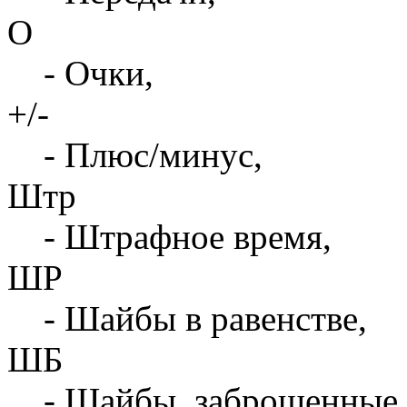
О
- Очки,
+/-
- Плюс/минус,
Штр
- Штрафное время,
ШР
- Шайбы в равенстве,
ШБ
- Шайбы, заброшенные 