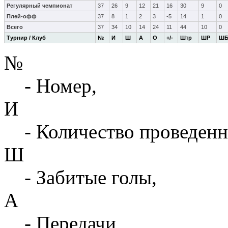
Регулярный чемпионат
37
26
9
12
21
16
30
9
0
Плей-офф
37
8
1
2
3
-5
14
1
0
Всего
37
34
10
14
24
11
44
10
0
Турнир / Клуб
№
И
Ш
А
О
+/-
Штр
ШР
Ш
№
- Номер,
И
- Количество проведенн
Ш
- Забитые голы,
А
- Передачи,