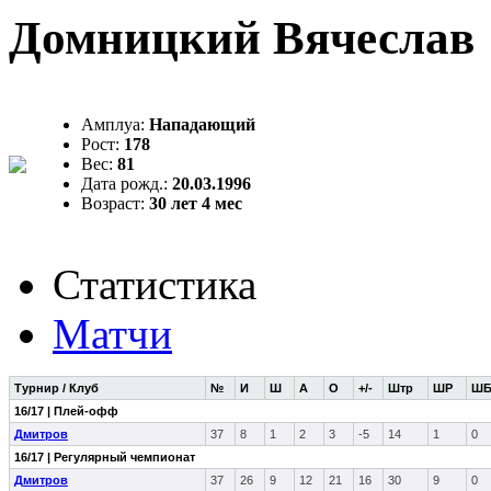
Домницкий Вячеслав
Амплуа:
Нападающий
Рост:
178
Вес:
81
Дата рожд.:
20.03.1996
Возраст:
30 лет 4 мес
Статистика
Матчи
Турнир / Клуб
№
И
Ш
А
О
+/-
Штр
ШР
Ш
16/17 | Плей-офф
Дмитров
37
8
1
2
3
-5
14
1
0
16/17 | Регулярный чемпионат
Дмитров
37
26
9
12
21
16
30
9
0