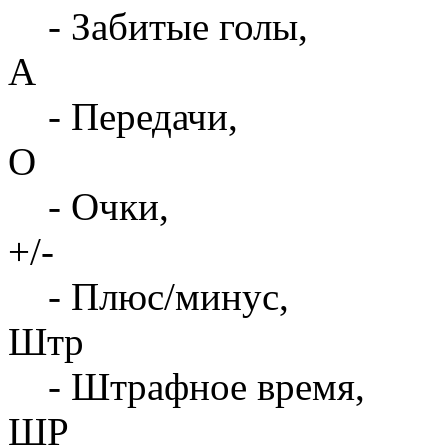
- Забитые голы,
А
- Передачи,
О
- Очки,
+/-
- Плюс/минус,
Штр
- Штрафное время,
ШР