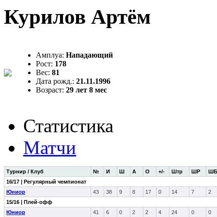
Курилов Артём
Амплуа:
Нападающий
Рост:
178
Вес:
81
Дата рожд.:
21.11.1996
Возраст:
29 лет 8 мес
Статистика
Матчи
Турнир / Клуб
№
И
Ш
А
О
+/-
Штр
ШР
Ш
16/17 | Регулярный чемпионат
Юниор
43
38
9
8
17
0
14
7
2
15/16 | Плей-офф
Юниор
41
6
0
2
2
4
24
0
0