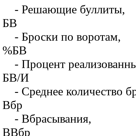
- Решающие буллиты,
БВ
- Броски по воротам,
%БВ
- Процент реализованны
БВ/И
- Среднее количество бр
Вбр
- Вбрасывания,
ВВбр