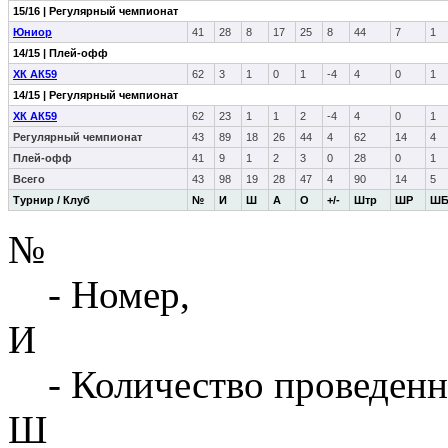
15/16 | Регулярный чемпионат
Юниор
41
28
8
17
25
8
44
7
1
14/15 | Плей-офф
ХК АК59
62
3
1
0
1
-4
4
0
1
14/15 | Регулярный чемпионат
ХК АК59
62
23
1
1
2
-4
4
0
1
Регулярный чемпионат
43
89
18
26
44
4
62
14
4
Плей-офф
41
9
1
2
3
0
28
0
1
Всего
43
98
19
28
47
4
90
14
5
Турнир / Клуб
№
И
Ш
А
О
+/-
Штр
ШР
Ш
№
- Номер,
И
- Количество проведенн
Ш