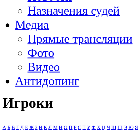
Назначения судей
Медиа
Прямые трансляции
Фото
Видео
Антидопинг
Игроки
А
Б
В
Г
Д
Е
Ж
З
И
К
Л
М
Н
О
П
Р
С
Т
У
Ф
Х
Ц
Ч
Ш
Щ
Э
Ю
Я