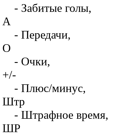
- Забитые голы,
А
- Передачи,
О
- Очки,
+/-
- Плюс/минус,
Штр
- Штрафное время,
ШР