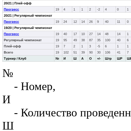
20/21 | Плей-офф
Прогресс
19
4
1
1
2
-2
4
0
1
20/21 | Регулярный чемпионат
Прогресс
19
24
12
14
26
9
40
11
0
19/20 | Регулярный чемпионат
Прогресс
19
40
17
10
27
14
48
14
1
Регулярный чемпионат
19
95
49
38
87
35
100
40
6
Плей-офф
19
7
2
1
3
-5
6
1
1
Всего
19
102
51
39
90
30
106
41
7
Турнир / Клуб
№
И
Ш
А
О
+/-
Штр
ШР
Ш
№
- Номер,
И
- Количество проведенн
Ш