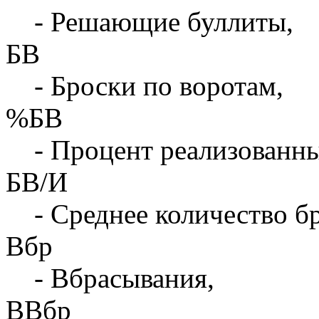
- Решающие буллиты,
БВ
- Броски по воротам,
%БВ
- Процент реализованны
БВ/И
- Среднее количество бр
Вбр
- Вбрасывания,
ВВбр