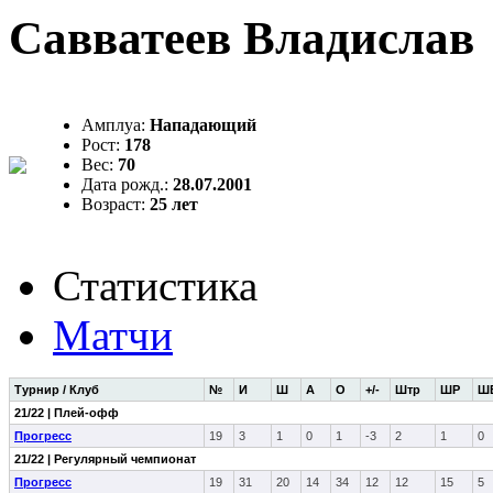
Савватеев Владислав
Амплуа:
Нападающий
Рост:
178
Вес:
70
Дата рожд.:
28.07.2001
Возраст:
25 лет
Статистика
Матчи
Турнир / Клуб
№
И
Ш
А
О
+/-
Штр
ШР
Ш
21/22 | Плей-офф
Прогресс
19
3
1
0
1
-3
2
1
0
21/22 | Регулярный чемпионат
Прогресс
19
31
20
14
34
12
12
15
5