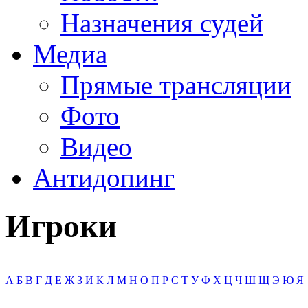
Назначения судей
Медиа
Прямые трансляции
Фото
Видео
Антидопинг
Игроки
А
Б
В
Г
Д
Е
Ж
З
И
К
Л
М
Н
О
П
Р
С
Т
У
Ф
Х
Ц
Ч
Ш
Щ
Э
Ю
Я