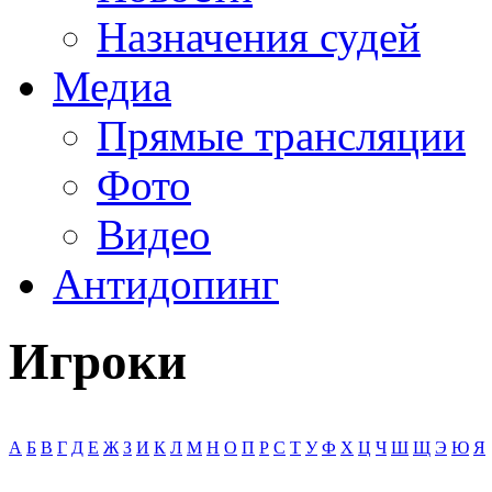
Назначения судей
Медиа
Прямые трансляции
Фото
Видео
Антидопинг
Игроки
А
Б
В
Г
Д
Е
Ж
З
И
К
Л
М
Н
О
П
Р
С
Т
У
Ф
Х
Ц
Ч
Ш
Щ
Э
Ю
Я