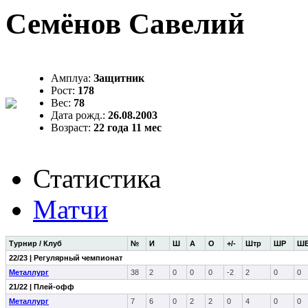
Семёнов Савелий
Амплуа:
Защитник
Рост:
178
Вес:
78
Дата рожд.:
26.08.2003
Возраст:
22 года 11 мес
Статистика
Матчи
Турнир / Клуб
№
И
Ш
А
О
+/-
Штр
ШР
Ш
22/23 | Регулярный чемпионат
Металлург
38
2
0
0
0
-2
2
0
0
21/22 | Плей-офф
Металлург
7
6
0
2
2
0
4
0
0