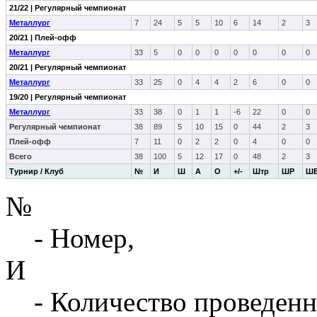
21/22 | Регулярный чемпионат
Металлург
7
24
5
5
10
6
14
2
3
20/21 | Плей-офф
Металлург
33
5
0
0
0
0
0
0
0
20/21 | Регулярный чемпионат
Металлург
33
25
0
4
4
2
6
0
0
19/20 | Регулярный чемпионат
Металлург
33
38
0
1
1
-6
22
0
0
Регулярный чемпионат
38
89
5
10
15
0
44
2
3
Плей-офф
7
11
0
2
2
0
4
0
0
Всего
38
100
5
12
17
0
48
2
3
Турнир / Клуб
№
И
Ш
А
О
+/-
Штр
ШР
Ш
№
- Номер,
И
- Количество проведенн