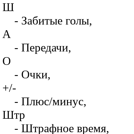
Ш
- Забитые голы,
А
- Передачи,
О
- Очки,
+/-
- Плюс/минус,
Штр
- Штрафное время,