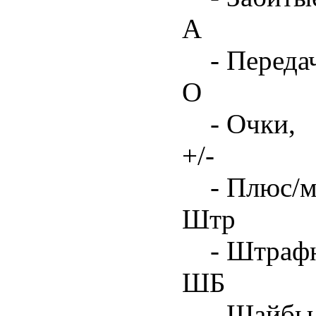
А
- Переда
О
- Очки,
+/-
- Плюс/м
Штр
- Штрафн
ШБ
- Шайбы,