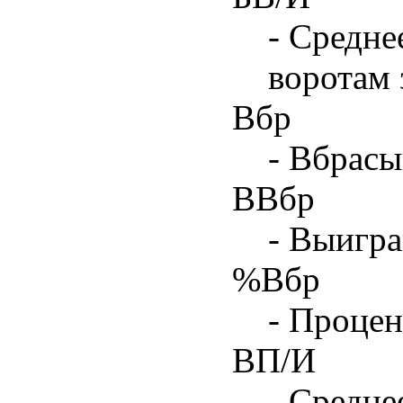
- Средне
воротам 
Вбр
- Вбрасы
ВВбр
- Выигра
%Вбр
- Процен
ВП/И
- Средне