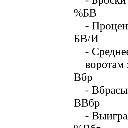
%БВ
- Процен
БВ/И
- Средне
воротам 
Вбр
- Вбрасы
ВВбр
- Выигра