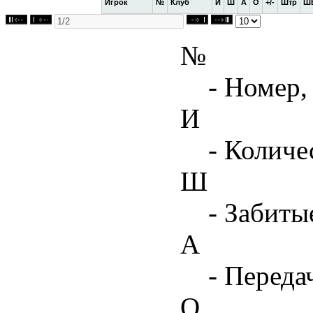
Игрок
№
Клуб
И
Ш
А
О
+/-
Штр
Ш
№
- Номер,
И
- Количе
Ш
- Забиты
А
- Переда
О