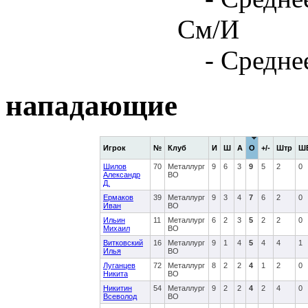
См/И
- Средне
нападающие
Игрок
№
Клуб
И
Ш
А
О
+/-
Штр
Ш
Шилов
70
Металлург
9
6
3
9
5
2
0
Александр
ВО
Д.
Ермаков
39
Металлург
9
3
4
7
6
2
0
Иван
ВО
Ильин
11
Металлург
6
2
3
5
2
2
0
Михаил
ВО
Витковский
16
Металлург
9
1
4
5
4
4
1
Илья
ВО
Луганцев
72
Металлург
8
2
2
4
1
2
0
Никита
ВО
Никитин
54
Металлург
9
2
2
4
2
4
0
Всеволод
ВО