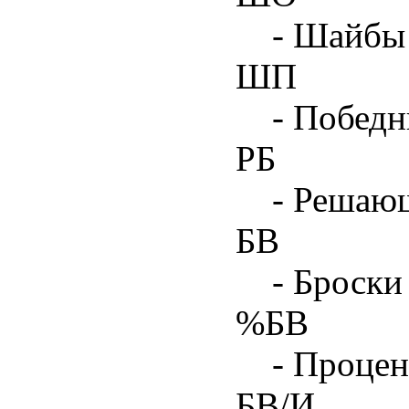
- Шайбы 
ШП
- Побед
РБ
- Решаю
БВ
- Броски
%БВ
- Процен
БВ/И