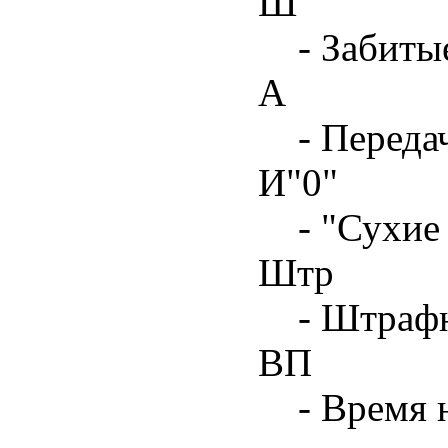
Ш
- Забиты
А
- Переда
И"0"
- "Сухие
Штр
- Штрафн
ВП
- Время 