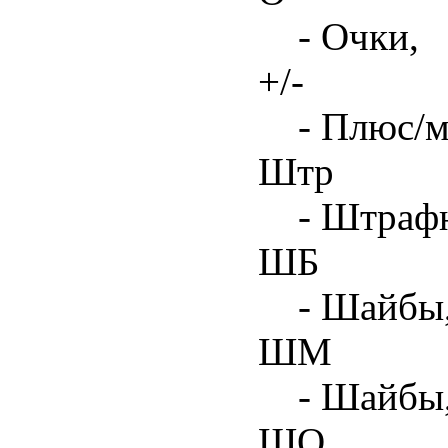
- Очки,
+/-
- Плюс/м
Штр
- Штрафн
ШБ
- Шайбы,
ШМ
- Шайбы
ШО