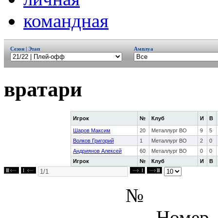
командная
Сезон | Этап
Амплуа
вратари
Игрок
№
Клуб
И
В
Шаров Максим
20
Металлург ВО
9
5
Волков Григорий
1
Металлург ВО
2
0
Андриянов Алексей
60
Металлург ВО
0
0
Игрок
№
Клуб
И
В
№
- Номер,