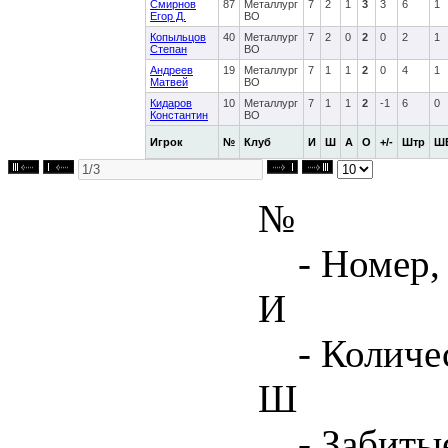
Смирнов
87
Металлург
7
2
1
3
3
6
1
Егор Д.
ВО
Копыльцов
40
Металлург
7
2
0
2
0
2
1
Степан
ВО
Андреев
19
Металлург
7
1
1
2
0
4
1
Матвей
ВО
Кидаров
10
Металлург
7
1
1
2
-1
6
0
Константин
ВО
Игрок
№
Клуб
И
Ш
А
О
+/-
Штр
Ш
№
- Номер,
И
- Количе
Ш
- Забиты