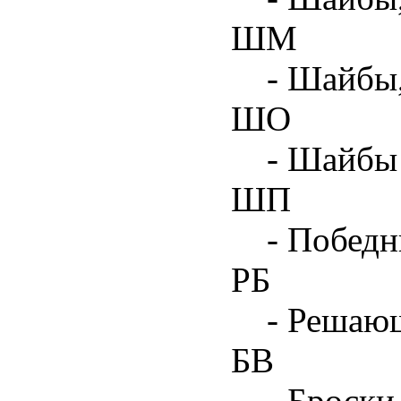
ШМ
- Шайбы
ШО
- Шайбы 
ШП
- Побед
РБ
- Решаю
БВ
- Броски