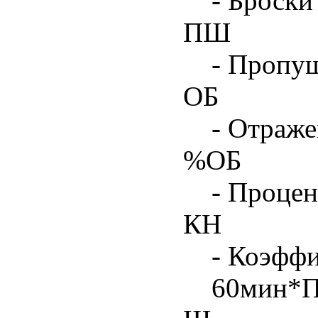
- Броски
ПШ
- Пропу
ОБ
- Отраже
%ОБ
- Процен
КН
- Коэфф
60мин*