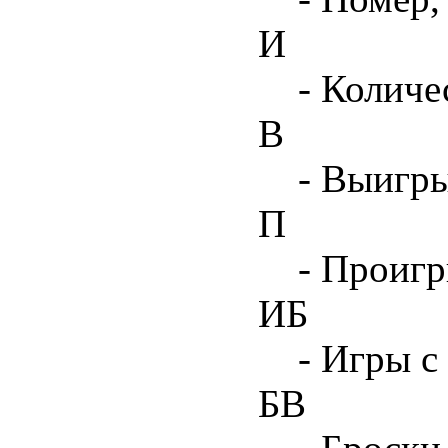
И
- Количе
В
- Выигр
П
- Проиг
ИБ
- Игры с
БВ