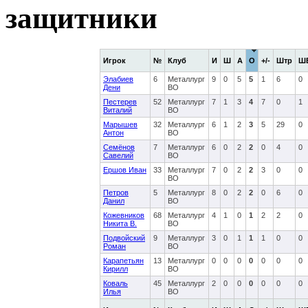
защитники
Игрок
№
Клуб
И
Ш
А
О
+/-
Штр
Ш
Элабиев
6
Металлург
9
0
5
5
1
6
0
Дени
ВО
Пестерев
52
Металлург
7
1
3
4
7
0
1
Виталий
ВО
Марышев
32
Металлург
6
1
2
3
5
29
0
Антон
ВО
Семёнов
7
Металлург
6
0
2
2
0
4
0
Савелий
ВО
Ершов Иван
33
Металлург
7
0
2
2
3
0
0
ВО
Петров
5
Металлург
8
0
2
2
0
6
0
Данил
ВО
Кожевников
68
Металлург
4
1
0
1
2
2
0
Никита В.
ВО
Подвойский
9
Металлург
3
0
1
1
1
0
0
Роман
ВО
Карапетьян
13
Металлург
0
0
0
0
0
0
0
Кирилл
ВО
Коваль
45
Металлург
2
0
0
0
0
0
0
Илья
ВО