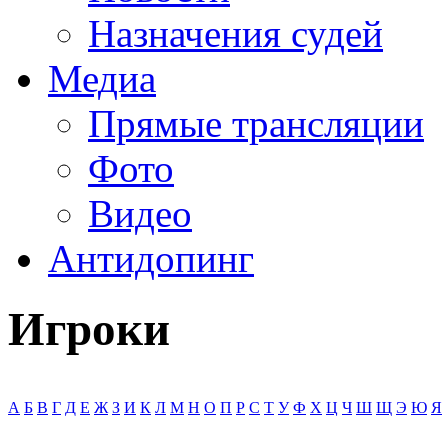
Назначения судей
Медиа
Прямые трансляции
Фото
Видео
Антидопинг
Игроки
А
Б
В
Г
Д
Е
Ж
З
И
К
Л
М
Н
О
П
Р
С
Т
У
Ф
Х
Ц
Ч
Ш
Щ
Э
Ю
Я