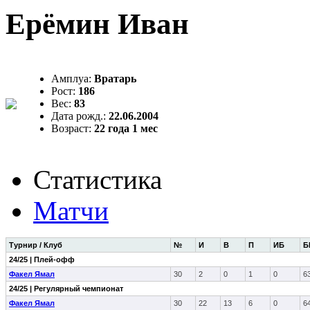
Ерёмин Иван
Амплуа:
Вратарь
Рост:
186
Вес:
83
Дата рожд.:
22.06.2004
Возраст:
22 года 1 мес
Статистика
Матчи
Турнир / Клуб
№
И
В
П
ИБ
Б
24/25 | Плей-офф
Факел Ямал
30
2
0
1
0
6
24/25 | Регулярный чемпионат
Факел Ямал
30
22
13
6
0
6