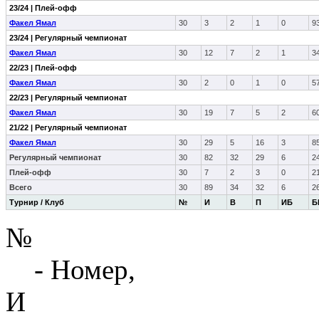
23/24 | Плей-офф
Факел Ямал
30
3
2
1
0
9
23/24 | Регулярный чемпионат
Факел Ямал
30
12
7
2
1
3
22/23 | Плей-офф
Факел Ямал
30
2
0
1
0
5
22/23 | Регулярный чемпионат
Факел Ямал
30
19
7
5
2
6
21/22 | Регулярный чемпионат
Факел Ямал
30
29
5
16
3
8
Регулярный чемпионат
30
82
32
29
6
2
Плей-офф
30
7
2
3
0
2
Всего
30
89
34
32
6
2
Турнир / Клуб
№
И
В
П
ИБ
Б
№
- Номер,
И