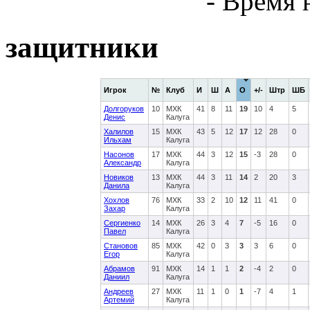
- Время 
защитники
Игрок
№
Клуб
И
Ш
А
О
+/-
Штр
ШБ
Долгоруков
10
МХК
41
8
11
19
10
4
5
Денис
Калуга
Халилов
15
МХК
43
5
12
17
12
28
0
Ильхам
Калуга
Насонов
17
МХК
44
3
12
15
-3
28
0
Александр
Калуга
Новиков
13
МХК
44
3
11
14
2
20
3
Данила
Калуга
Хохлов
76
МХК
33
2
10
12
11
41
0
Захар
Калуга
Сергиенко
14
МХК
26
3
4
7
-5
16
0
Павел
Калуга
Становов
85
МХК
42
0
3
3
3
6
0
Егор
Калуга
Абрамов
91
МХК
14
1
1
2
-4
2
0
Даниил
Калуга
Андреев
27
МХК
11
1
0
1
-7
4
1
Артемий
Калуга