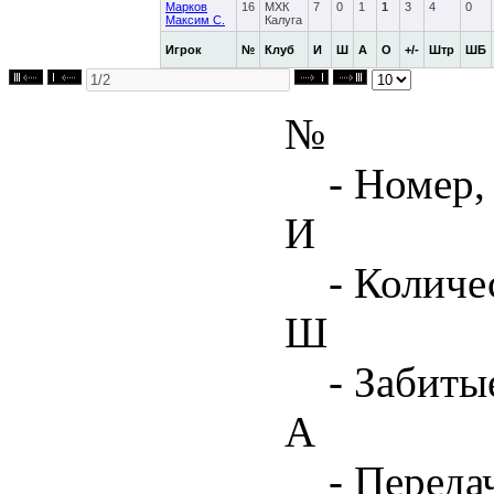
Марков
16
МХК
7
0
1
1
3
4
0
Максим С.
Калуга
Игрок
№
Клуб
И
Ш
А
О
+/-
Штр
ШБ
№
- Номер,
И
- Количе
Ш
- Забиты
А
- Переда