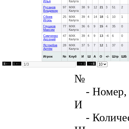
Илья
Калуга
Русанов
97
МХК
38
9
12
21
3
51
2
Владимир
Калуга
Сбоев
25
МХК
39
4
14
18
-1
10
1
Игорь
Калуга
Глушков
77
МХК
36
6
9
15
4
35
0
Максим
Калуга
Симченко
47
МХК
39
4
9
13
-4
6
0
Арсений
Калуга
Ястребов
28
МХК
37
5
7
12
1
37
0
Артём
Калуга
Игрок
№
Клуб
И
Ш
А
О
+/-
Штр
ШБ
№
- Номер,
И
- Количе