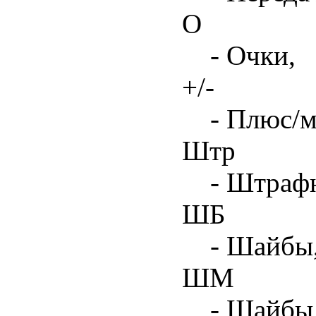
О
- Очки,
+/-
- Плюс/м
Штр
- Штрафн
ШБ
- Шайбы,
ШМ
- Шайбы