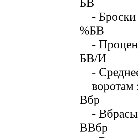
БВ
- Броски
%БВ
- Процен
БВ/И
- Средне
воротам 
Вбр
- Вбрасы
ВВбр