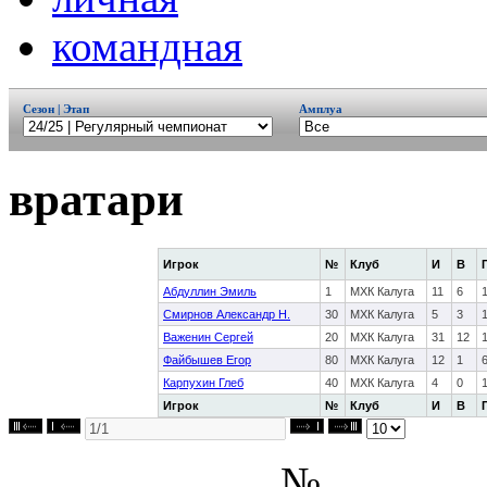
командная
Сезон | Этап
Амплуа
вратари
Игрок
№
Клуб
И
В
Абдуллин Эмиль
1
МХК Калуга
11
6
Смирнов Александр Н.
30
МХК Калуга
5
3
Важенин Сергей
20
МХК Калуга
31
12
Файбышев Егор
80
МХК Калуга
12
1
Карпухин Глеб
40
МХК Калуга
4
0
Игрок
№
Клуб
И
В
№