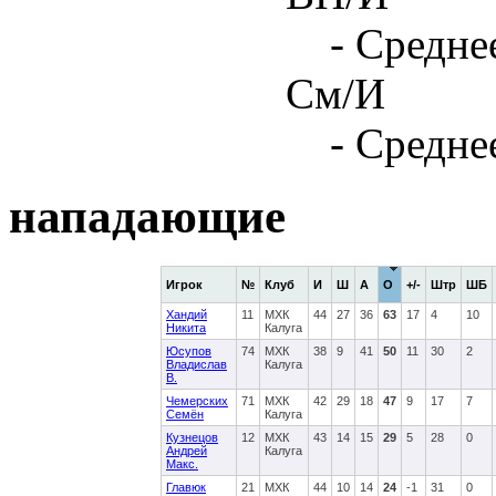
- Средне
См/И
- Средне
нападающие
Игрок
№
Клуб
И
Ш
А
О
+/-
Штр
ШБ
Хандий
11
МХК
44
27
36
63
17
4
10
Никита
Калуга
Юсупов
74
МХК
38
9
41
50
11
30
2
Владислав
Калуга
В.
Чемерских
71
МХК
42
29
18
47
9
17
7
Семён
Калуга
Кузнецов
12
МХК
43
14
15
29
5
28
0
Андрей
Калуга
Макс.
Главюк
21
МХК
44
10
14
24
-1
31
0