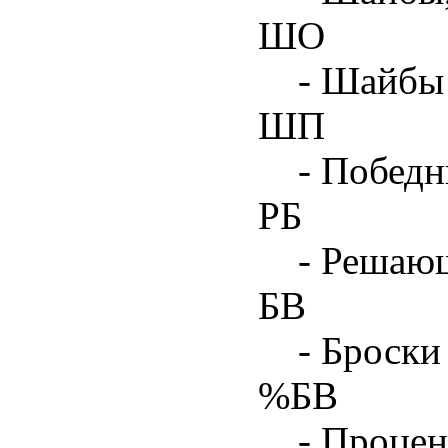
ШО
- Шайбы 
ШП
- Побед
РБ
- Решаю
БВ
- Броски
%БВ
- Процен