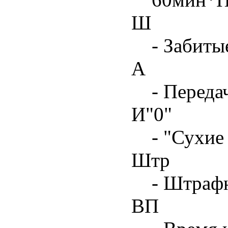
Ш
- Забиты
А
- Переда
И"0"
- "Сухие
Штр
- Штрафн
ВП