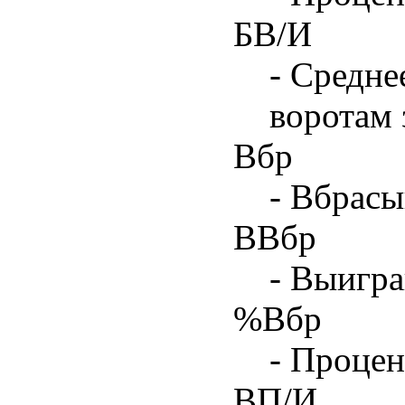
БВ/И
- Средне
воротам 
Вбр
- Вбрасы
ВВбр
- Выигра
%Вбр
- Процен
ВП/И