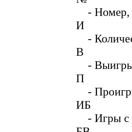
- Номер,
И
- Количе
В
- Выигр
П
- Проиг
ИБ
- Игры с
БВ