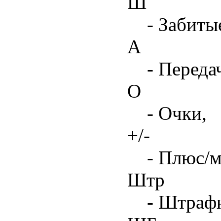
Ш
- Забиты
А
- Переда
О
- Очки,
+/-
- Плюс/м
Штр
- Штрафн