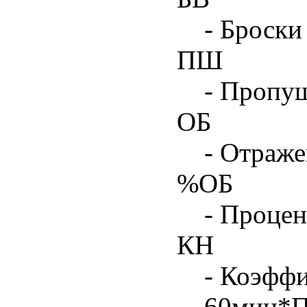
- Броски
ПШ
- Пропу
ОБ
- Отраже
%ОБ
- Процен
КН
- Коэфф
60мин*