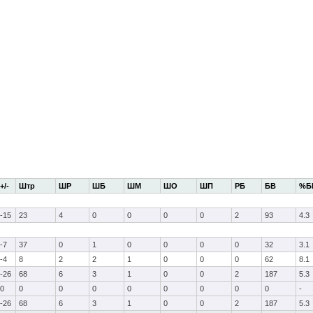
+/-
Штр
ШР
ШБ
ШМ
ШО
ШП
РБ
БВ
%Б
-15
23
4
0
0
0
0
2
93
4.3
-7
37
0
1
0
0
0
0
32
3.1
-4
8
2
2
1
0
0
0
62
8.1
-26
68
6
3
1
0
0
2
187
5.3
0
0
0
0
0
0
0
0
0
-
-26
68
6
3
1
0
0
2
187
5.3