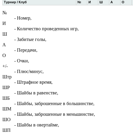
Турнир / Клуб
№
И
Ш
А
О
№
- Номер,
И
- Количество проведенных игр,
Ш
- Забитые голы,
А
- Передачи,
О
- Очки,
+/-
- Плюс/минус,
Штр
- Штрафное время,
ШР
- Шайбы в равенстве,
ШБ
- Шайбы, заброшенные в большинстве,
ШМ
- Шайбы, заброшенные в меньшинстве,
ШО
- Шайбы в овертайме,
ШП