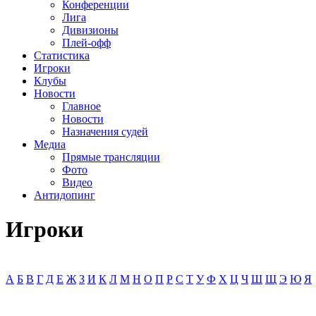
Конференции
Лига
Дивизионы
Плей-офф
Статистика
Игроки
Клубы
Новости
Главное
Новости
Назначения судей
Медиа
Прямые трансляции
Фото
Видео
Антидопинг
Игроки
А
Б
В
Г
Д
Е
Ж
З
И
К
Л
М
Н
О
П
Р
С
Т
У
Ф
Х
Ц
Ч
Ш
Щ
Э
Ю
Я