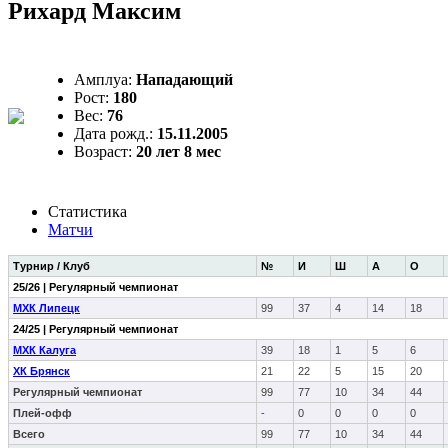
Рихард Максим
Амплуа:
Нападающий
Рост:
180
Вес:
76
Дата рожд.:
15.11.2005
Возраст:
20 лет 8 мес
Статистика
Матчи
Турнир / Клуб
№
И
Ш
А
О
25/26 | Регулярный чемпионат
МХК Липецк
99
37
4
14
18
24/25 | Регулярный чемпионат
МХК Калуга
39
18
1
5
6
ХК Брянск
21
22
5
15
20
Регулярный чемпионат
99
77
10
34
44
Плей-офф
-
0
0
0
0
Всего
99
77
10
34
44