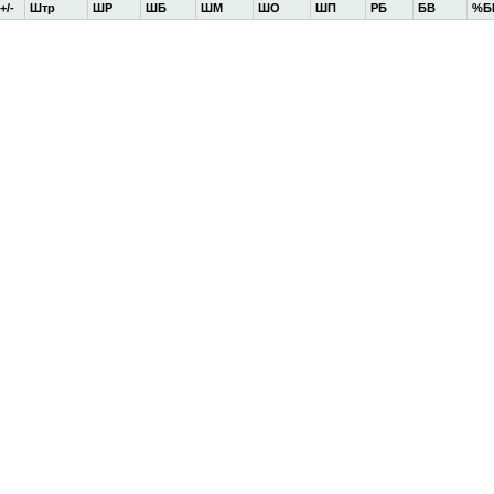
+/-
Штр
ШР
ШБ
ШМ
ШО
ШП
РБ
БВ
%Б