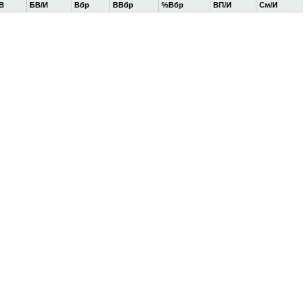
В
БВ/И
Вбр
ВВбр
%Вбр
ВП/И
См/И