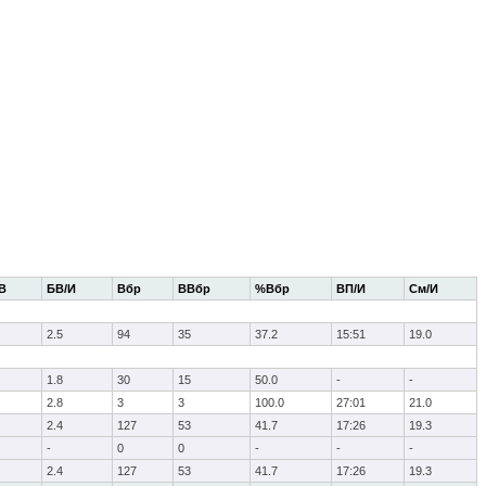
В
БВ/И
Вбр
ВВбр
%Вбр
ВП/И
См/И
2.5
94
35
37.2
15:51
19.0
1.8
30
15
50.0
-
-
2.8
3
3
100.0
27:01
21.0
2.4
127
53
41.7
17:26
19.3
-
0
0
-
-
-
2.4
127
53
41.7
17:26
19.3