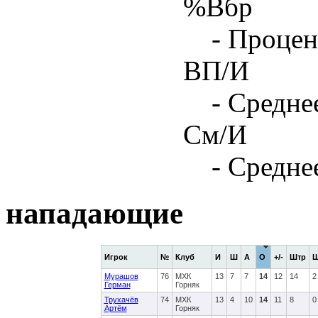
%Вбр
- Процен
ВП/И
- Средне
См/И
- Средне
нападающие
Игрок
№
Клуб
И
Ш
А
О
+/-
Штр
Мурашов
76
МХК
13
7
7
14
12
14
2
Герман
Горняк
Трухачёв
74
МХК
13
4
10
14
11
8
0
Артём
Горняк