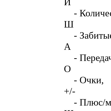
И
- Количе
Ш
- Забиты
А
- Переда
О
- Очки,
+/-
- Плюс/м