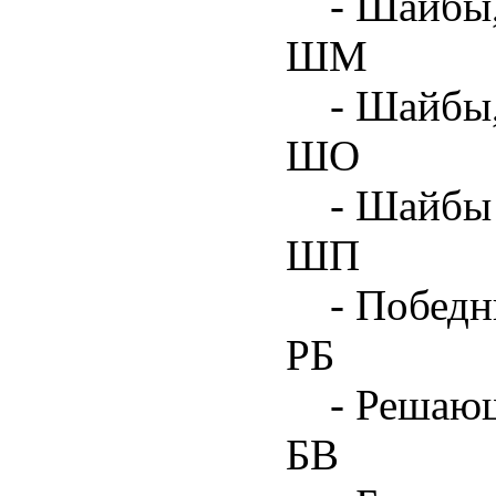
- Шайбы,
ШМ
- Шайбы
ШО
- Шайбы 
ШП
- Побед
РБ
- Решаю
БВ