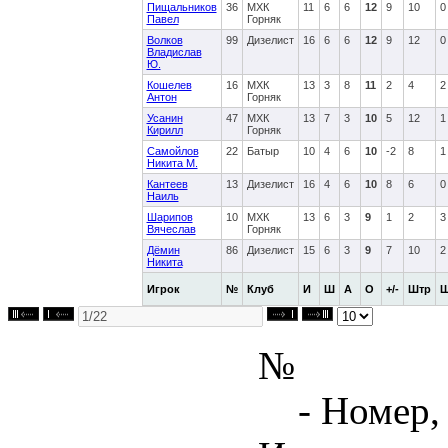
Пищальников
36
МХК
11
6
6
12
9
10
0
Павел
Горняк
Волков
99
Дизелист
16
6
6
12
9
12
0
Владислав
Ю.
Кошелев
16
МХК
13
3
8
11
2
4
2
Антон
Горняк
Усанин
47
МХК
13
7
3
10
5
12
1
Кирилл
Горняк
Самойлов
22
Батыр
10
4
6
10
-2
8
1
Никита М.
Кантеев
13
Дизелист
16
4
6
10
8
6
0
Наиль
Шарипов
10
МХК
13
6
3
9
1
2
3
Вячеслав
Горняк
Дёмин
86
Дизелист
15
6
3
9
7
10
2
Никита
Игрок
№
Клуб
И
Ш
А
О
+/-
Штр
№
- Номер,