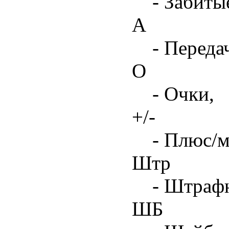
- Забиты
А
- Переда
О
- Очки,
+/-
- Плюс/м
Штр
- Штрафн
ШБ