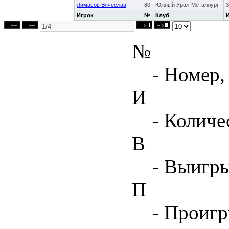
Лимасов Вячеслав
80
Южный Урал-Металлург
3
Игрок
№
Клуб
№
- Номер,
И
- Количе
В
- Выигр
П
- Проиг