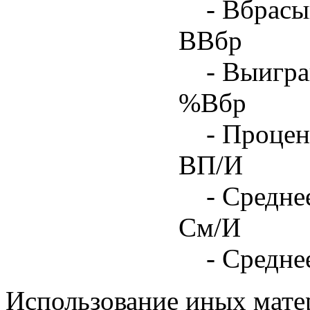
- Вбрасы
ВВбр
- Выигра
%Вбр
- Процен
ВП/И
- Средне
См/И
- Средне
Использование иных матер