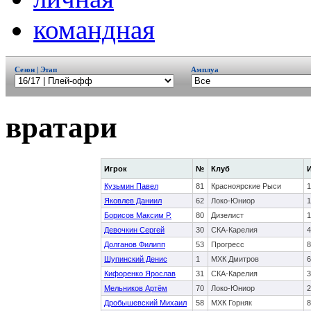
командная
Сезон | Этап
Амплуа
вратари
Игрок
№
Клуб
Кузьмин Павел
81
Красноярские Рыси
1
Яковлев Даниил
62
Локо-Юниор
1
Борисов Максим Р.
80
Дизелист
1
Девочкин Сергей
30
СКА-Карелия
4
Долганов Филипп
53
Прогресс
8
Шупинский Денис
1
МХК Дмитров
6
Кифоренко Ярослав
31
СКА-Карелия
3
Мельников Артём
70
Локо-Юниор
2
Дробышевский Михаил
58
МХК Горняк
8