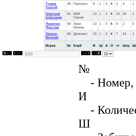
Тукаев
45
Прогресс
8
1
3
4
2
4
1
Георгий
Алентьев
51
МХК
13
1
3
4
13
26
1
Александр
Горняк
Яковенко
58
Локо-
13
1
3
4
9
2
0
Ярослав
Юниор
Люлько
68
Дизелист
16
1
3
4
7
16
1
Виталий
Игрок
№
Клуб
И
Ш
А
О
+/-
Штр
Ш
№
- Номер,
И
- Количе
Ш