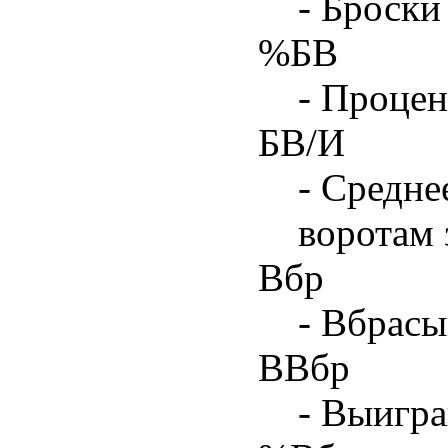
- Броски
%БВ
- Процен
БВ/И
- Средне
воротам 
Вбр
- Вбрасы
ВВбр
- Выигра