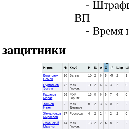
- Штрафн
ВП
- Время 
защитники
Игрок
№
Клуб
И
Ш
А
О
+/-
Штр
Ш
Богачонок
90
Батыр
10
2
6
8
-5
2
1
Семён
Нургалиев
72
МХК
11
2
4
6
3
2
0
Эмиль
Горняк
Кашапов
56
МХК
13
0
6
6
7
6
0
Марат
Горняк
Хончев
2
МХК
8
2
3
5
0
2
2
Иван
Дмитров
Железняков
97
Россошь
4
2
2
4
2
2
0
Мирослав
Лужанский
14
МХК
13
2
2
4
8
2
2
Максим
Горняк