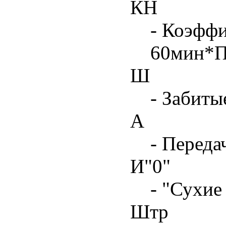
КН
- Коэфф
60мин*
Ш
- Забиты
А
- Переда
И"0"
- "Сухие
Штр