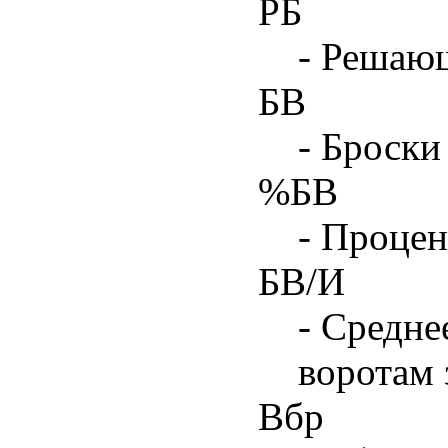
РБ
- Решаю
БВ
- Броски
%БВ
- Процен
БВ/И
- Средне
воротам 
Вбр