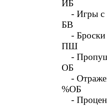
ИБ
- Игры с
БВ
- Броски
ПШ
- Пропу
ОБ
- Отраже
%ОБ
- Процен